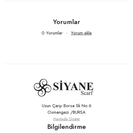
Yorumlar
0 Yorumlar
Yorum ekle
Uzun Çarşı Borsa Sk No:6
Osmangazi /BURSA
Haritada Göster
Bilgilendirme