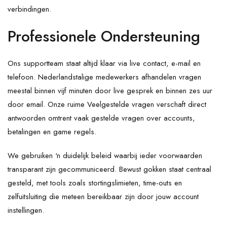
verbindingen.
Professionele Ondersteuning
Ons supportteam staat altijd klaar via live contact, e-mail en
telefoon. Nederlandstalige medewerkers afhandelen vragen
meestal binnen vijf minuten door live gesprek en binnen zes uur
door email. Onze ruime Veelgestelde vragen verschaft direct
antwoorden omtrent vaak gestelde vragen over accounts,
betalingen en game regels.
We gebruiken ‘n duidelijk beleid waarbij ieder voorwaarden
transparant zijn gecommuniceerd. Bewust gokken staat centraal
gesteld, met tools zoals stortingslimieten, time-outs en
zelfuitsluiting die meteen bereikbaar zijn door jouw account
instellingen.