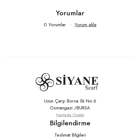
Yorumlar
0 Yorumlar
Yorum ekle
Uzun Çarşı Borsa Sk No:6
Osmangazi /BURSA
Haritada Göster
Bilgilendirme
Teslimat Bilgileri