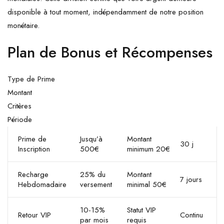
disponible à tout moment, indépendamment de notre position
monétaire.
Plan de Bonus et Récompenses
Type de Prime
Montant
Critères
Période
Prime de
Jusqu’à
Montant
30 j
Inscription
500€
minimum 20€
Recharge
25% du
Montant
7 jours
Hebdomadaire
versement
minimal 50€
10-15%
Statut VIP
Retour VIP
Continu
par mois
requis