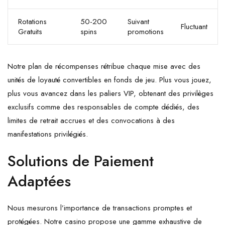
Rotations
50-200
Suivant
Fluctuant
Gratuits
spins
promotions
Notre plan de récompenses rétribue chaque mise avec des
unités de loyauté convertibles en fonds de jeu. Plus vous jouez,
plus vous avancez dans les paliers VIP, obtenant des privilèges
exclusifs comme des responsables de compte dédiés, des
limites de retrait accrues et des convocations à des
manifestations privilégiés.
Solutions de Paiement
Adaptées
Nous mesurons l’importance de transactions promptes et
protégées. Notre casino propose une gamme exhaustive de