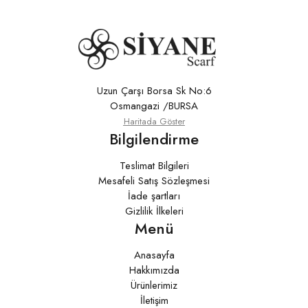
Uzun Çarşı Borsa Sk No:6
Osmangazi /BURSA
Haritada Göster
Bilgilendirme
Teslimat Bilgileri
Mesafeli Satış Sözleşmesi
İade şartları
Gizlilik İlkeleri
Menü
Anasayfa
Hakkımızda
Ürünlerimiz
İletişim