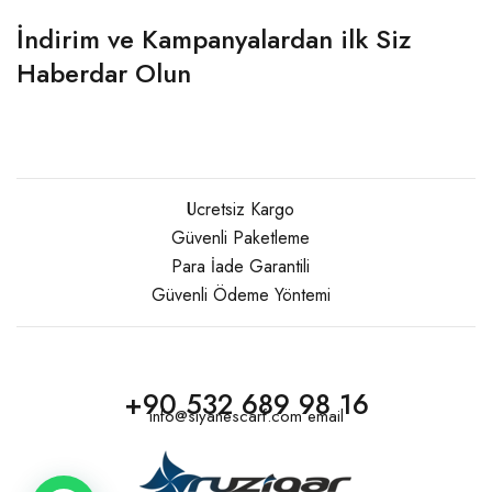
İndirim ve Kampanyalardan ilk Siz
Haberdar Olun
Ücretsiz Kargo
Güvenli Paketleme
Para İade Garantili
Güvenli Ödeme Yöntemi
+90 532 689 98 16
info@siyanescarf.com email