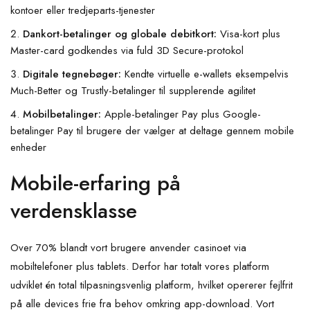
kontoer eller tredjeparts-tjenester
Dankort-betalinger og globale debitkort:
Visa-kort plus
Master-card godkendes via fuld 3D Secure-protokol
Digitale tegnebøger:
Kendte virtuelle e-wallets eksempelvis
Much-Better og Trustly-betalinger til supplerende agilitet
Mobilbetalinger:
Apple-betalinger Pay plus Google-
betalinger Pay til brugere der vælger at deltage gennem mobile
enheder
Mobile-erfaring på
verdensklasse
Over 70% blandt vort brugere anvender casinoet via
mobiltelefoner plus tablets. Derfor har totalt vores platform
udviklet én total tilpasningsvenlig platform, hvilket opererer fejlfrit
på alle devices frie fra behov omkring app-download. Vort