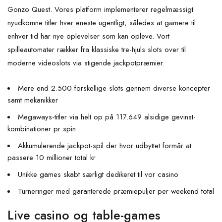
Gonzo Quest. Vores platform implementerer regelmæssigt
nyudkomne titler hver eneste ugentligt, således at gamere til
enhver tid har nye oplevelser som kan opleve. Vort
spilleautomater rækker fra klassiske tre-hjuls slots over til
moderne videoslots via stigende jackpotpræmier.
Mere end 2.500 forskellige slots gennem diverse koncepter
samt mekanikker
Megaways-titler via helt op på 117.649 alsidige gevinst-
kombinationer pr spin
Akkumulerende jackpot-spil der hvor udbyttet formår at
passere 10 millioner total kr
Unikke games skabt særligt dedikeret til vor casino
Turneringer med garanterede præmiepuljer per weekend total
Live casino og table-games