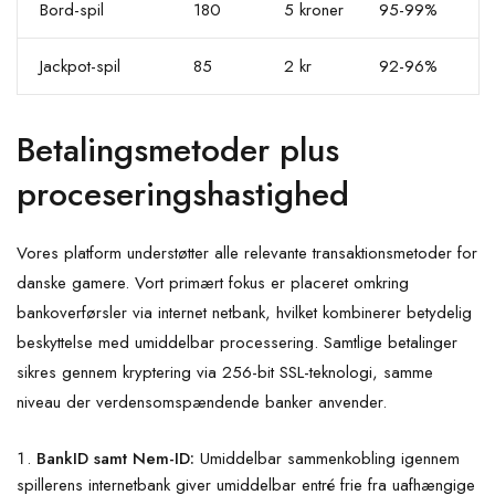
Bord-spil
180
5 kroner
95-99%
Jackpot-spil
85
2 kr
92-96%
Betalingsmetoder plus
proceseringshastighed
Vores platform understøtter alle relevante transaktionsmetoder for
danske gamere. Vort primært fokus er placeret omkring
bankoverførsler via internet netbank, hvilket kombinerer betydelig
beskyttelse med umiddelbar processering. Samtlige betalinger
sikres gennem kryptering via 256-bit SSL-teknologi, samme
niveau der verdensomspændende banker anvender.
BankID samt Nem-ID:
Umiddelbar sammenkobling igennem
spillerens internetbank giver umiddelbar entré frie fra uafhængige