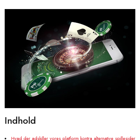
Indhold
Hvad der adskiller vores platform kontra alternative spillesider