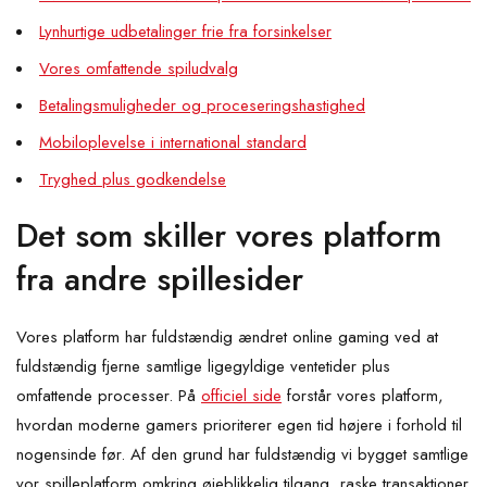
Lynhurtige udbetalinger frie fra forsinkelser
Vores omfattende spiludvalg
Betalingsmuligheder og proceseringshastighed
Mobiloplevelse i international standard
Tryghed plus godkendelse
Det som skiller vores platform
fra andre spillesider
Vores platform har fuldstændig ændret online gaming ved at
fuldstændig fjerne samtlige ligegyldige ventetider plus
omfattende processer. På
officiel side
forstår vores platform,
hvordan moderne gamers prioriterer egen tid højere i forhold til
nogensinde før. Af den grund har fuldstændig vi bygget samtlige
vor spilleplatform omkring øjeblikkelig tilgang, raske transaktioner