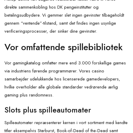
direkte sammenkobling hos DK pengeinstitutter og
betalingsudbydere. Vi gemmer slet ingen gevinster tilbageholdt
gennem “ventende”-tilstand, samt det findes ingen usynlige
verificeringsprocesser, der sinker dine gevinster.
Vor omfattende spillebibliotek
Vor gamingkatalog omfatter mere end 3.000 forskellige games
via industriens førende programmører. Vores casino
samarbejder udelukkende hos licenserede gamedevelopers,
hvilke overholder alle globale standarder vedrørende ærlig
gaming plus randomness.
Slots plus spilleautomater
Spilleautomater repræsenterer kernen i vort sortiment med kendte
titler eksempelvis Starburst, Book-of-Dead of the-Dead samt