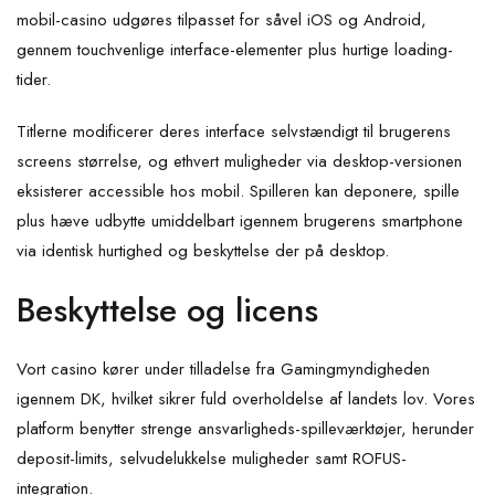
mobil-casino udgøres tilpasset for såvel iOS og Android,
gennem touchvenlige interface-elementer plus hurtige loading-
tider.
Titlerne modificerer deres interface selvstændigt til brugerens
screens størrelse, og ethvert muligheder via desktop-versionen
eksisterer accessible hos mobil. Spilleren kan deponere, spille
plus hæve udbytte umiddelbart igennem brugerens smartphone
via identisk hurtighed og beskyttelse der på desktop.
Beskyttelse og licens
Vort casino kører under tilladelse fra Gamingmyndigheden
igennem DK, hvilket sikrer fuld overholdelse af landets lov. Vores
platform benytter strenge ansvarligheds-spilleværktøjer, herunder
deposit-limits, selvudelukkelse muligheder samt ROFUS-
integration.