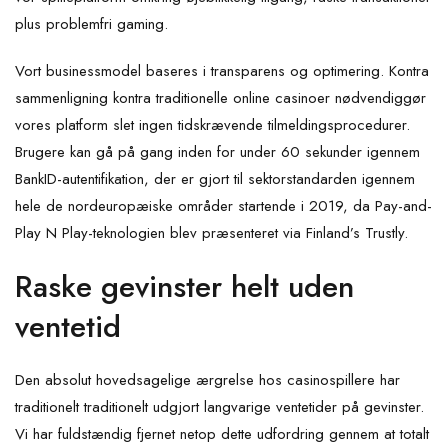
plus problemfri gaming.
Vort businessmodel baseres i transparens og optimering. Kontra
sammenligning kontra traditionelle online casinoer nødvendiggør
vores platform slet ingen tidskrævende tilmeldingsprocedurer.
Brugere kan gå på gang inden for under 60 sekunder igennem
BankID-autentifikation, der er gjort til sektorstandarden igennem
hele de nordeuropæiske områder startende i 2019, da Pay-and-
Play N Play-teknologien blev præsenteret via Finland’s Trustly.
Raske gevinster helt uden
ventetid
Den absolut hovedsagelige ærgrelse hos casinospillere har
traditionelt traditionelt udgjort langvarige ventetider på gevinster.
Vi har fuldstændig fjernet netop dette udfordring gennem at totalt