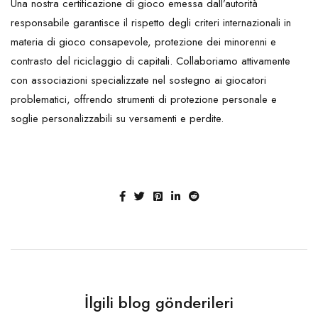
Una nostra certificazione di gioco emessa dall’autorità
responsabile garantisce il rispetto degli criteri internazionali in
materia di gioco consapevole, protezione dei minorenni e
contrasto del riciclaggio di capitali. Collaboriamo attivamente
con associazioni specializzate nel sostegno ai giocatori
problematici, offrendo strumenti di protezione personale e
soglie personalizzabili su versamenti e perdite.
İlgili blog gönderileri