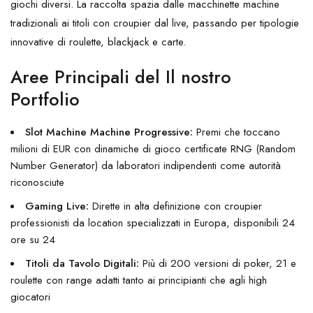
giochi diversi. La raccolta spazia dalle macchinette machine
tradizionali ai titoli con croupier dal live, passando per tipologie
innovative di roulette, blackjack e carte.
Aree Principali del Il nostro
Portfolio
Slot Machine Machine Progressive:
Premi che toccano
milioni di EUR con dinamiche di gioco certificate RNG (Random
Number Generator) da laboratori indipendenti come autorità
riconosciute
Gaming Live:
Dirette in alta definizione con croupier
professionisti da location specializzati in Europa, disponibili 24
ore su 24
Titoli da Tavolo Digitali:
Più di 200 versioni di poker, 21 e
roulette con range adatti tanto ai principianti che agli high
giocatori