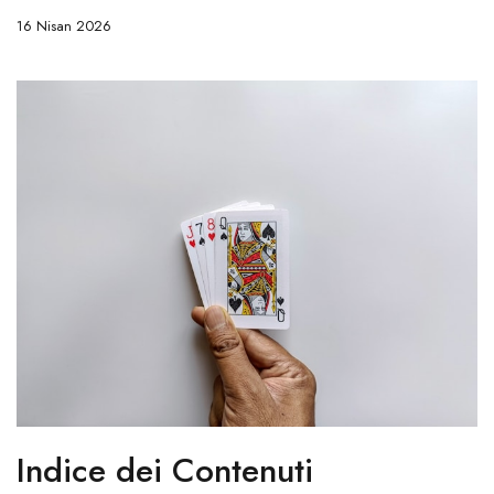
16 Nisan 2026
Indice dei Contenuti