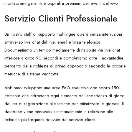
montepremi garantiti e ospitalità premium per eventi dal vivo
Servizio Clienti Professionale
Un nostro staff di supporto multilingue opera senza interruzioni
attraverso live chat dal live, email e linea telefonica.
Documentiamo un tempo mediamente di risposta via live chat
inferiore a circa 90 secondi e completiamo oltre il novantadue
percento delle richieste al primo approccio secondo le proprie
metriche di sistema verificate.
Abbiamo sviluppato una area FAQ esaustiva con sopra 150
contenuti che affrontano ogni elemento dell’esperienza di gioco,
dal iter di registrazione alle tattiche per ottimizzare le giocate. Il
database viene rinnovato settimanalmente in relazione alle
richieste più frequenti ricevute dal servizio clienti.