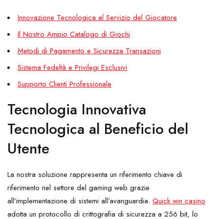
Innovazione Tecnologica al Servizio del Giocatore
Il Nostro Ampio Catalogo di Giochi
Metodi di Pagamento e Sicurezza Transazioni
Sistema Fedeltà e Privilegi Esclusivi
Supporto Clienti Professionale
Tecnologia Innovativa
Tecnologica al Beneficio del
Utente
La nostra soluzione rappresenta un riferimento chiave di
riferimento nel settore del gaming web grazie
all’implementazione di sistemi all’avanguardia.
Quick win casino
adotta un protocollo di crittografia di sicurezza a 256 bit, lo