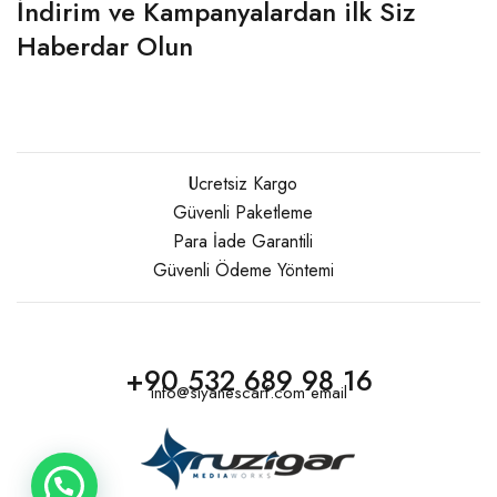
İndirim ve Kampanyalardan ilk Siz
Haberdar Olun
Ücretsiz Kargo
Güvenli Paketleme
Para İade Garantili
Güvenli Ödeme Yöntemi
+90 532 689 98 16
info@siyanescarf.com email