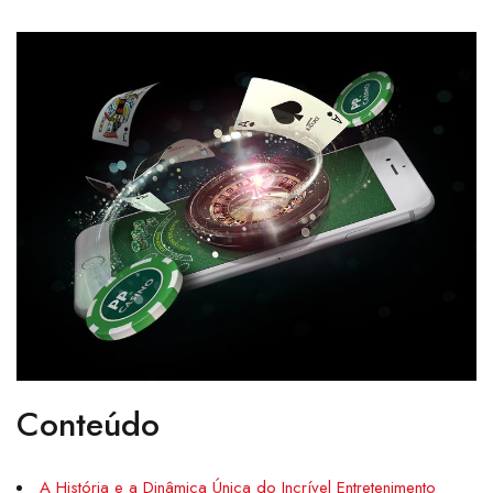
Conteúdo
A História e a Dinâmica Única do Incrível Entretenimento