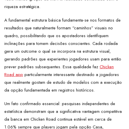
riqueza estratégica.
A fundamental estrutura básica fundamenta-se nos formatos de
resultados que naturalmente formam “caminhos” visuais no
quadro, possibilitando que os apostadores identifiquem
inclinações para tomem decisões conscientes. Cada rodada
gera um outcome o qual se incorpora na estrutura visual,
gerando padrões que experientes jogadores usam para então
prever padrões subsequentes. Essa qualidade faz
Chicken
Road app
particularmente interessante destinado a jogadores
que realmente gostam de estudo de modelos com a execução
da opção fundamentada em registros históricos.
Um fato confirmado essencial: pesquisas independentes de
estatística demonstram que a significativa vantagem competitiva
da banca em Chicken Road continua estável em cerca de
1.06% sempre que players jogam pela opção Casa,