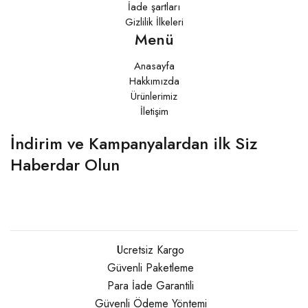
İade şartları
Gizlilik İlkeleri
Menü
Anasayfa
Hakkımızda
Ürünlerimiz
İletişim
İndirim ve Kampanyalardan ilk Siz
Haberdar Olun
Ücretsiz Kargo
Güvenli Paketleme
Para İade Garantili
Güvenli Ödeme Yöntemi