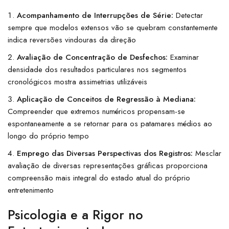
Acompanhamento de Interrupções de Série:
Detectar
sempre que modelos extensos vão se quebram constantemente
indica reversões vindouras da direção
Avaliação de Concentração de Desfechos:
Examinar
densidade dos resultados particulares nos segmentos
cronológicos mostra assimetrias utilizáveis
Aplicação de Conceitos de Regressão à Mediana:
Compreender que extremos numéricos propensam-se
espontaneamente a se retornar para os patamares médios ao
longo do próprio tempo
Emprego das Diversas Perspectivas dos Registros:
Mesclar
avaliação de diversas representações gráficas proporciona
compreensão mais integral do estado atual do próprio
entretenimento
Psicologia e a Rigor no