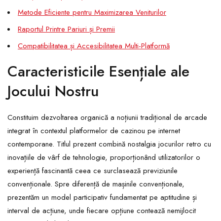
Metode Eficiente pentru Maximizarea Veniturilor
Raportul Printre Pariuri și Premii
Compatibilitatea și Accesibilitatea Multi-Platformă
Caracteristicile Esențiale ale
Jocului Nostru
Constituim dezvoltarea organică a noțiunii tradițional de arcade
integrat în contextul platformelor de cazinou pe internet
contemporane. Titlul prezent combină nostalgia jocurilor retro cu
inovațiile de vârf de tehnologie, proporționând utilizatorilor o
experiență fascinantă ceea ce surclasează previziunile
convenționale. Spre diferență de mașinile convenționale,
prezentăm un model participativ fundamentat pe aptitudine și
interval de acțiune, unde fiecare opțiune contează nemijlocit