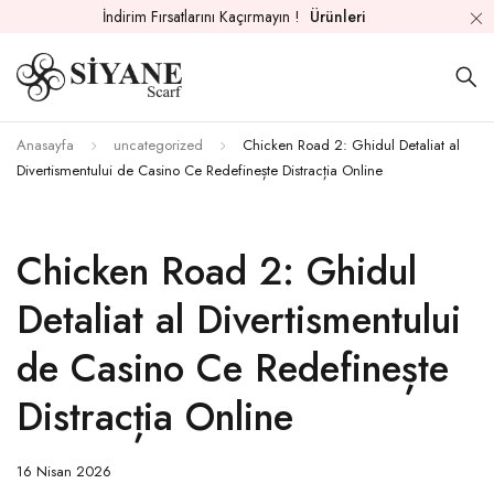
İndirim Fırsatlarını Kaçırmayın !
Ürünleri
Anasayfa
uncategorized
Chicken Road 2: Ghidul Detaliat al
Divertismentului de Casino Ce Redefinește Distracția Online
Chicken Road 2: Ghidul
Detaliat al Divertismentului
de Casino Ce Redefinește
Distracția Online
16 Nisan 2026