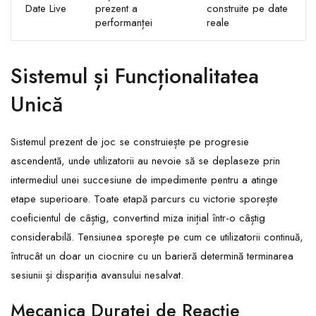
Date Live
prezent a
construite pe date
performanței
reale
Sistemul și Funcționalitatea
Unică
Sistemul prezent de joc se construiește pe progresie
ascendentă, unde utilizatorii au nevoie să se deplaseze prin
intermediul unei succesiune de impedimente pentru a atinge
etape superioare. Toate etapă parcurs cu victorie sporește
coeficientul de câștig, convertind miza inițial într-o câștig
considerabilă. Tensiunea sporește pe cum ce utilizatorii continuă,
întrucât un doar un ciocnire cu un barieră determină terminarea
sesiunii și dispariția avansului nesalvat.
Mecanica Duratei de Reacție