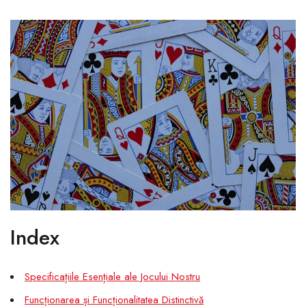
Index
Specificațiile Esențiale ale Jocului Nostru
Funcționarea și Funcționalitatea Distinctivă