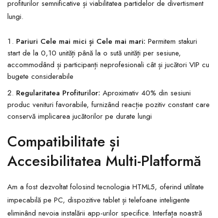
profiturilor semnificative și viabilitatea partidelor de divertisment
lungi.
Pariuri Cele mai mici și Cele mai mari:
Permitem stakuri
start de la 0,10 unități până la o sută unități per sesiune,
accommodând și participanți neprofesionali cât și jucători VIP cu
bugete considerabile
Regularitatea Profiturilor:
Aproximativ 40% din sesiuni
produc venituri favorabile, furnizând reacție pozitiv constant care
conservă implicarea jucătorilor pe durate lungi
Compatibilitate și
Accesibilitatea Multi-Platformă
Am a fost dezvoltat folosind tecnologia HTML5, oferind utilitate
impecabilă pe PC, dispozitive tablet și telefoane inteligente
eliminând nevoia instalării app-urilor specifice. Interfața noastră