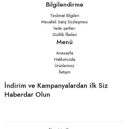
Bilgilendirme
Teslimat Bilgileri
Mesafeli Satış Sözleşmesi
İade şartları
Gizlilik İlkeleri
Menü
Anasayfa
Hakkımızda
Ürünlerimiz
İletişim
İndirim ve Kampanyalardan ilk Siz
Haberdar Olun