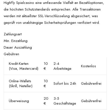
HighFly Spielcasino eine umfassende Vielfalt an Bezahloptionen,
die höchsten Schutzstandards entsprechen. Alle Transaktionen
werden mit aktuellster SSL-Verschlüsselung abgesichert, was
geprüft von unabhängige Sicherheitsprüfungen verifiziert wird.
Zahlungsart
Min. Einzahlung
Dauer Auszahlung
Gebühren
Kredit-Karten
10
2-4
Kostenlos
(Visa, Mastercard)
€
Arbeitstage
Online-Wallets
10
Sofort bis 24h
Gebührenfrei
(Skrill, Neteller)
€
20
3-5
Überweisung
Gebührenfrei
€
Geschäftstage