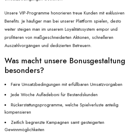
Unsere VIP-Programme honorieren treue Kunden mit exklusiven
Benefits. Je häufiger man bei unserer Plattform spielen, desto
weiter steigen man im unserem Loyalitätssystem empor und
profitieren von maßgeschneiderten Aktionen, schnelleren
Auszahlvorgängen und dedizierten Betreuern.
Was macht unsere Bonusgestaltung
besonders?
Faire Umsatzbedingungen mit erfüllbaren Umsatzvorgaben
Jede Woche Aufladeboni für Bestandskunden
Rückerstattungsprogramme, welche Spielverluste anteilig
kompensieren
Zeitlich begrenzte Kampagnen samt gesteigerten
Gewinnmöglichkeiten