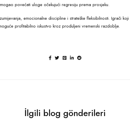
der mogao povećati uloge očekujući regresiju prema prosjeku.
umijevanja, emocionalne discipline i strateške fleksibilnosti. Igrači ko
moguće profitabilno iskustvo kroz produljeni vremenski razdoblje.
İlgili blog gönderileri