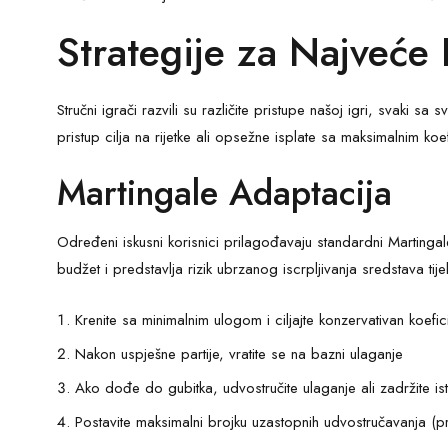
Strategije za Najveće
Stručni igrači razvili su različite pristupe našoj igri, svaki
pristup cilja na rijetke ali opsežne isplate sa maksimalnim koef
Martingale Adaptacija
Određeni iskusni korisnici prilagođavaju standardni Martinga
budžet i predstavlja rizik ubrzanog iscrpljivanja sredstava tij
Krenite sa minimalnim ulogom i ciljajte konzervativan koefici
Nakon uspješne partije, vratite se na bazni ulaganje
Ako dođe do gubitka, udvostručite ulaganje ali zadržite isti 
Postavite maksimalni brojku uzastopnih udvostručavanja (