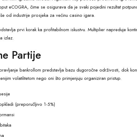
 poput eCOGRA, čime se osigurava da je svaki pojedini rezultat potpuno 
više od industrije prosjeka za većinu casino igara.
stavlja prvi korak ka profitabilnom iskustvu. Multiplier napreduje konti
a izlaz.
ne Partije
Upravljanje bankrollom predstavlja bazu dugoročne održivosti, dok kont
nijim volatilitetom nego oni što primjenjuju organiziran pristup.
sesije
 opkladi (preporučljivo 1-5%)
formansi
bitaka
na