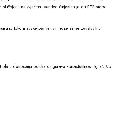
slučajan i neizvjestan. Verified činjenica je da RTP stopa
nuirano tokom svake partije, ali može se se zaustaviti u
rola u donošenju odluka osigurava konzistentnost. Igrači što