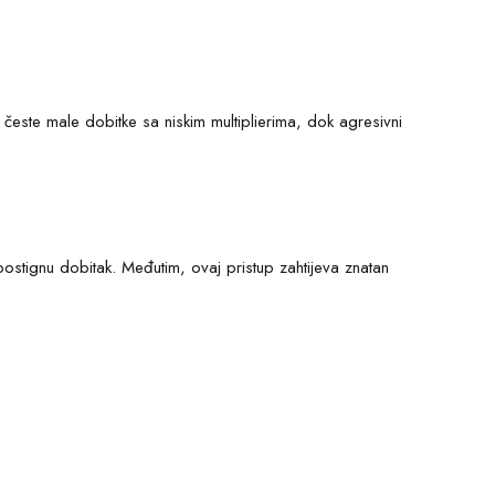
a česte male dobitke sa niskim multiplierima, dok agresivni
ostignu dobitak. Međutim, ovaj pristup zahtijeva znatan