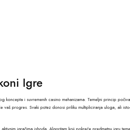
koni Igre
og koncepta i suvremenih casino mehanizama. Temeljni princip počiva n
 će vaš progres. Svaki potez donosi priliku multipliciranja uloga, ali
ih čini aktivnim igračima ishoda. Algoritam koji pokreće predmetnu igru