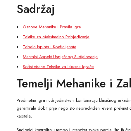
Sadržaj
Osnove Mehanike i Pravila Igre
Taktike za Maksimalno Pobjedivanje
Tabela Isplata i Koeficijenata
Mentalni Aspekt Uspješnog Sudjelovanja
Sofisticirane Tehnike za Iskusne Igrače
Temelji Mehanike i Za
Predmetna igra nudi jedinstveni kombinaciju klasičnog arkadn
garantirala dobit prije nego što nepredviđeni eventi prekinut
kapitala.
Sudionici kontroliraju tempo i intenzitet svake partije, što 