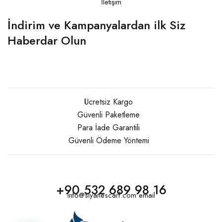
İletişim
İndirim ve Kampanyalardan ilk Siz
Haberdar Olun
Ücretsiz Kargo
Güvenli Paketleme
Para İade Garantili
Güvenli Ödeme Yöntemi
+90 532 689 98 16
info@siyanescarf.com email