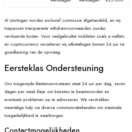
Al stortingen worden exclusief commissie afgehandeld, en wij
toepassen transparante withdrawvoorwaarden zonder
versluierde kosten. Voor veelgebruikte middelen zoals e-wallets
en cryptocurrency verzekeren wij uitbetalingen binnen 24 uur na
goedkeuring van de opvraag.
Eersteklas Ondersteuning
Ons toegewijde klantenserviceteam staat 24 uur per dag, zeven
dagen per week klaar om kwesties te beantwoorden en
eventuele problemen op te adresseren. We verstrekken
meertalige hulp via diverse communicatiekanalen om maximale
toegankelijkheid te waarborgen.
Contactmogelijkheden