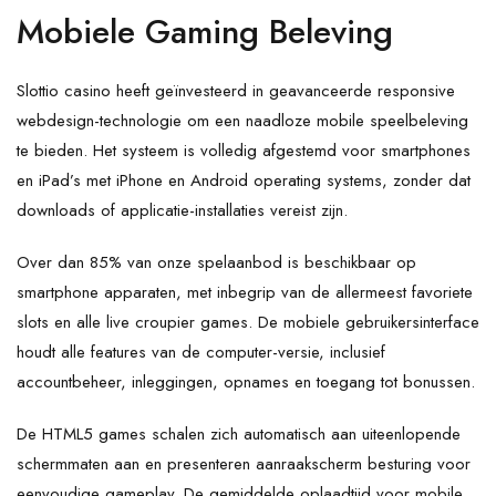
Mobiele Gaming Beleving
Slottio casino heeft geïnvesteerd in geavanceerde responsive
webdesign-technologie om een naadloze mobile speelbeleving
te bieden. Het systeem is volledig afgestemd voor smartphones
en iPad’s met iPhone en Android operating systems, zonder dat
downloads of applicatie-installaties vereist zijn.
Over dan 85% van onze spelaanbod is beschikbaar op
smartphone apparaten, met inbegrip van de allermeest favoriete
slots en alle live croupier games. De mobiele gebruikersinterface
houdt alle features van de computer-versie, inclusief
accountbeheer, inleggingen, opnames en toegang tot bonussen.
De HTML5 games schalen zich automatisch aan uiteenlopende
schermmaten aan en presenteren aanraakscherm besturing voor
eenvoudige gameplay. De gemiddelde oplaadtijd voor mobile