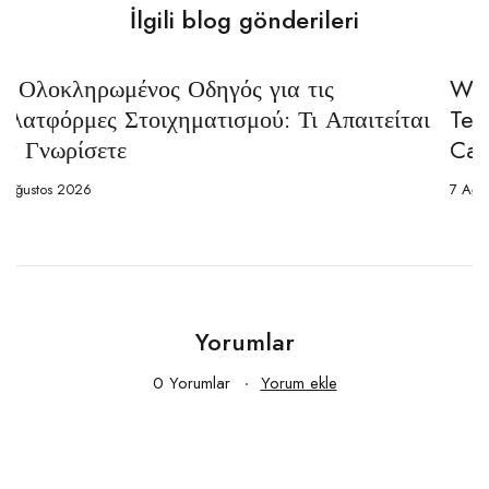
İlgili blog gönderileri
Winorio Casino: Al Wat Hetgeen Je Ho
είται
Te Kennen Over Ons Online
Casinoplatform
7 Ağustos 2026
Yorumlar
0 Yorumlar
Yorum ekle