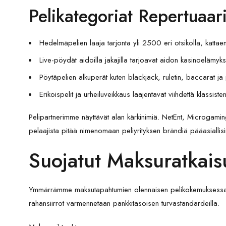
Pelikategoriat Repertuaa
Hedelmäpelien laaja tarjonta yli 2500 eri otsikolla, kattaen 
Live-pöydät aidoilla jakajilla tarjoavat aidon kasinoelämyks
Pöytäpelien alkuperät kuten blackjack, ruletin, baccarat ja 
Erikoispelit ja urheiluveikkaus laajentavat viihdettä klassiste
Pelipartnerimme näyttävät alan kärkinimiä. NetEnt, Microgam
pelaajista pitää nimenomaan peliyrityksen brändiä pääasiallisi
Suojatut Maksuratkais
Ymmärrämme maksutapahtumien olennaisen pelikokemuksessa. T
rahansiirrot varmennetaan pankkitasoisen turvastandardeilla.