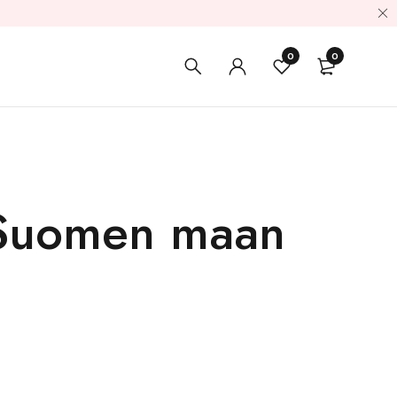
0
0
 Suomen maan