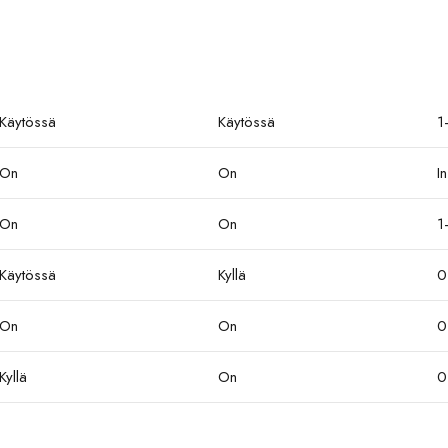
Käytössä
Käytössä
1
On
On
In
On
On
1
Käytössä
Kyllä
0
On
On
0
Kyllä
On
0