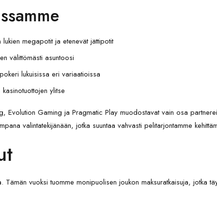
rissamme
lukien megapotit ja etenevät jättipotit
en välittömästi asuntoosi
pokeri lukuisissa eri variaatioissa
n kasinotuottojen ylitse
ing, Evolution Gaming ja Pragmatic Play muodostavat vain osa partnere
mpana valintatekijänään, jotka suuntaa vahvasti pelitarjontamme kehittäm
ut
ämän vuoksi tuomme monipuolisen joukon maksuratkaisuja, jotka täyttä