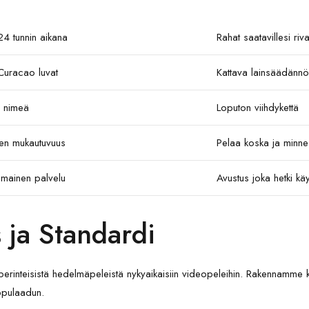
 24 tunnin aikana
Rahat saatavillesi riva
uracao luvat
Kattava lainsäädännö
 nimeä
Loputon viihdykettä
nen mukautuvuus
Pelaa koska ja minne
imainen palvelu
Avustus joka hetki käy
 ja Standardi
 perinteisistä hedelmäpeleistä nykyaikaisiin videopeleihin. Rakennamme
ppulaadun.