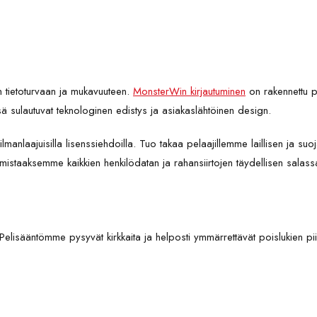
n tietoturvaan ja mukavuuteen.
MonsterWin kirjautuminen
on rakennettu pe
ä sulautuvat teknologinen edistys ja asiakaslähtöinen design.
lmanlaajuisilla lisenssiehdoilla. Tuo takaa pelaajillemme laillisen ja 
varmistaaksemme kaikkien henkilödatan ja rahansiirtojen täydellisen salas
elisääntömme pysyvät kirkkaita ja helposti ymmärrettävät poislukien piil