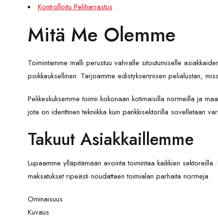
Kontrolloitu Peliharrastus
Mitä Me Olemme
Toimintamme malli perustuu vahvalle sitoutumiselle asiakkaide
poikkeuksellinen. Tarjoamme edistykseллisen pelialustan, miss
Pelikeskuksemme toimii kokonaan kotimaisilla normeilla ja maai
jota on identtinen tekniikka kuin pankkisektorilla sovelletaan 
Takuut Asiakkaillemme
Lupaamme ylläpitämään avointa toimintaa kaikkien sektoreilla. P
maksatukset ripeästi noudattaen toimialan parhaita normeja.
Ominaisuus
Kuvaus