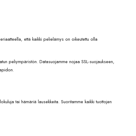
riaatteella, että kaikki pelielämys on oikeutettu olla
suojatun peliympäristön. Datasuojamme nojaa SSL-suojaukseen,
sapidon.
okuluja tai hämäriä lausekkeita. Suoritamme kaikki tuottojen