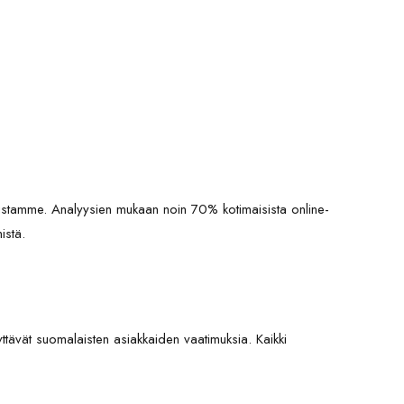
istamme. Analyysien mukaan noin 70% kotimaisista online-
istä.
vät suomalaisten asiakkaiden vaatimuksia. Kaikki