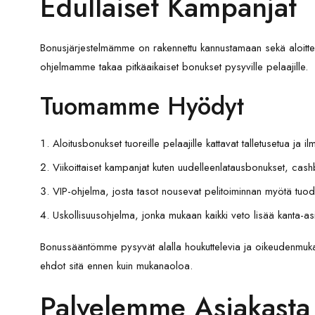
Edullaiset Kampanjat
Bonusjärjestelmämme on rakennettu kannustamaan sekä aloittel
ohjelmamme takaa pitkäaikaiset bonukset pysyville pelaajille.
Tuomamme Hyödyt
Aloitusbonukset tuoreille pelaajille kattavat talletusetua ja
Viikoittaiset kampanjat kuten uudelleenlatausbonukset, cashb
VIP-ohjelma, josta tasot nousevat pelitoiminnan myötä tuod
Uskollisuusohjelma, jonka mukaan kaikki veto lisää kanta-as
Bonussääntömme pysyvät alalla houkuttelevia ja oikeudenmukaisi
ehdot sitä ennen kuin mukanaoloa.
Palvelemme Asiakasta 