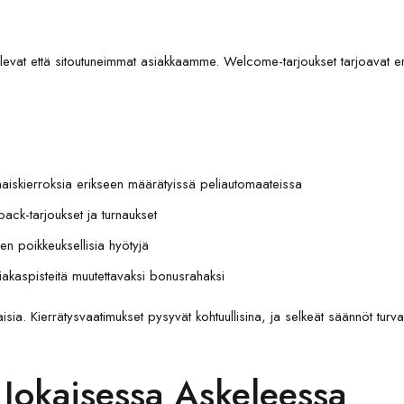
evat että sitoutuneimmat asiakkaamme. Welcome-tarjoukset tarjoavat eri
 ilmaiskierroksia erikseen määrätyissä peliautomaateissa
ack-tarjoukset ja turnaukset
en poikkeuksellisia hyötyjä
iakaspisteitä muutettavaksi bonusrahaksi
a. Kierrätysvaatimukset pysyvät kohtuullisina, ja selkeät säännöt turva
Jokaisessa Askeleessa