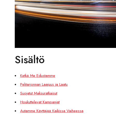
Sisältö
Ketkä Me Edustamme
Pelitarjonnan Laajuus ja Laatu
Suojatut Maksuratkaisut
Houkuttelevat Kampanjat
Autamme Käyttäjää Kaikissa Vaiheessa