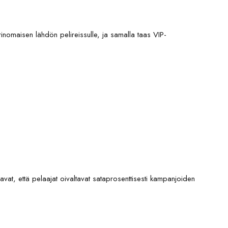
nomaisen lähdön pelireissulle, ja samalla taas VIP-
avat, että pelaajat oivaltavat sataprosenttisesti kampanjoiden