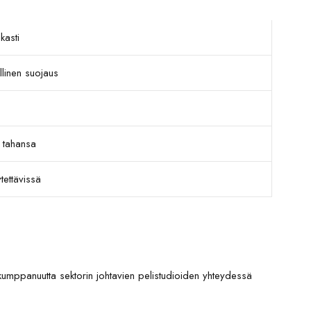
kasti
llinen suojaus
 tahansa
tettävissä
 kumppanuutta sektorin johtavien pelistudioiden yhteydessä