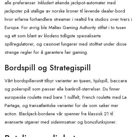
alle preferanser. Inkludert økende jackpot-automater med
jackpoter på utallige av norske kroner til levende dealer-bord
hvor erfarne forhandlere streamer i realtid fra studios over tvers i
Europa. For øvrig ble Maltas Gaming Authority stiftet i to tusen
og ett som blant av klodens tidligste spesialiserte
spillregulatorer, og casinoet fungerer med stolthet under disse
strenge regler for å garantere fair gaming.
Bordspill og Strategispill
Vårt bordspillavsnitt tilbyr varianter av tjueen, hjulspill, baccara
og pokerspill som passer alle bankroll-størrelser. Du finner
europeiske roulette med bare 1 nullfelt, French roulette med La
Partage, og transatlantiske varianter for de som søker mer
action. Blackjack-bordene vår spenner fra klassisk 21 til
avanserte utgaver med sideinnsatser og bonusfunksjoner.