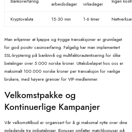
Bankoverføring
Ingen kost
arbeidsdager
virkedager
Kryptovaluta
15-30 min
1-6 timer
Nettverksav
Man erkjenner at kjappe og trygge transaksjoner er grunnlaget
for god positiv casinoerfaring. Følgelig har man implementert
SSL-kryptering på banknivå og multifaktorautentisering for slike
betalinger over 5.000 norske kroner. Uttaksbeløpet hos oss er
maksimalt 100.000 norske kroner per transaksjon for vanlige
brukere, med høyere grenser for VIP-medlemmer.
Velkomstpakke og
Kontinuerlige Kampanjer
Vår velkomsttilbud er organisert for å gi maksimal nytte over dine
innledende tre innbetalinger. Bonusen omfatter matchbonuser på