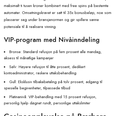
maksimalt ti tusen kroner kombinert med free spins på bestemte
automater. Omsetningskravet er satt til 35x bonusbeløp, noe som
plasserer seg under bransjenormen og gir spillere sanne
potensiale til å realisere vinning.
VIP-program med Nivåinndeling
Bronse: Standard refusjon på fem prosent alle mandag,
aksess til månatlige kampanjer
Sølv: Høyere refusjon til åtte prosent, dedikert
kontoadministrator, raskere uttaksbehandling
Gull: Eksklusiv tilbakebetaling på tolv prosent, adgang til
spesielle begivenheter, tilpassede tilbud
Platinanivå: VIP-behandling med 15 prosent refusjon,
personlig hjelp døgnet rundt, personlige uttakslimiter