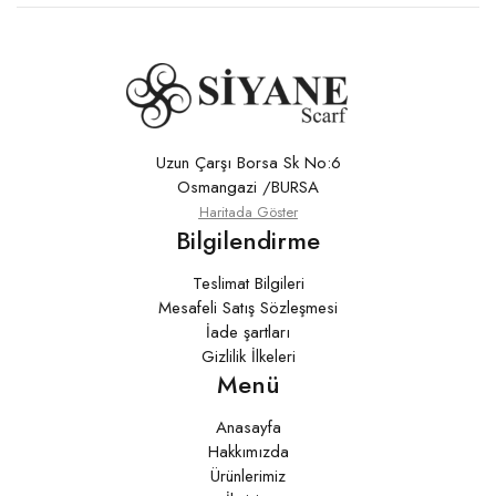
Uzun Çarşı Borsa Sk No:6
Osmangazi /BURSA
Haritada Göster
Bilgilendirme
Teslimat Bilgileri
Mesafeli Satış Sözleşmesi
İade şartları
Gizlilik İlkeleri
Menü
Anasayfa
Hakkımızda
Ürünlerimiz