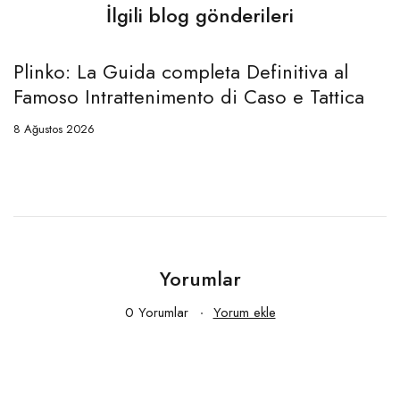
İlgili blog gönderileri
itiva al
Plinko: Una Guida esaustiva Definit
e Tattica
Celebre Gioco di Sorte e Approc
8 Ağustos 2026
Yorumlar
0 Yorumlar
Yorum ekle