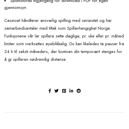
Spillhistorikk tilgjengelig for download i PDF for egen
gjennomsyn
Casinoet håndterer ansvarlig spilling med seriøsitet og har
samarbeidsavtaler med tiltak som Spillavhengighet Norge.
Funksjonene vår lar spillere sette daglige, pr. uke eller pr. måned
limiter som iverksettes øyeblikkelig. Du kan likeledes ta pauser fra
24 h til seksti måneders, der kontoen din temporært stenges for
å gi spilleren nødvendig distanse.