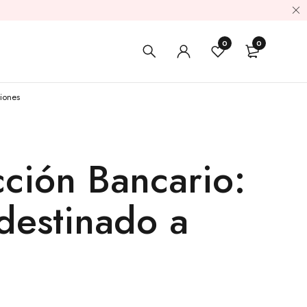
0
0
iones
cción Bancario:
destinado a