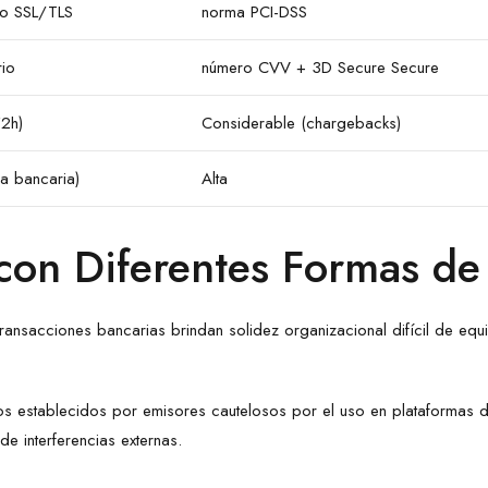
io SSL/TLS
norma PCI-DSS
rio
número CVV + 3D Secure Secure
72h)
Considerable (chargebacks)
ia bancaria)
Alta
 con Diferentes Formas d
as transacciones bancarias brindan solidez organizacional difícil de e
vos establecidos por emisores cautelosos por el uso en plataformas d
de interferencias externas.