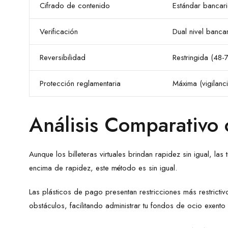
Cifrado de contenido
Estándar bancar
Verificación
Dual nivel banca
Reversibilidad
Restringida (48-
Protección reglamentaria
Máxima (vigilanc
Análisis Comparativo
Aunque los billeteras virtuales brindan rapidez sin igual, l
encima de rapidez, este método es sin igual.
Las plásticos de pago presentan restricciones más restricti
obstáculos, facilitando administrar tu fondos de ocio exento 