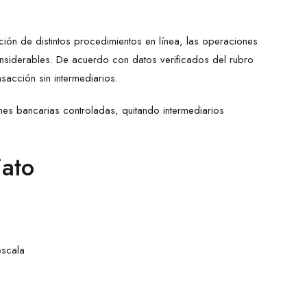
ción de distintos procedimientos en línea, las operaciones
onsiderables. De acuerdo con datos verificados del rubro
acción sin intermediarios.
nes bancarias controladas, quitando intermediarios
iato
escala