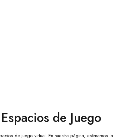
 Espacios de Juego
acios de juego virtual. En nuestra página, estimamos la