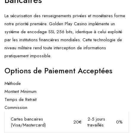
La sécurisation des renseignements privées et monétaires forme
notre priorité première. Golden Play Casino implémente un
système de encodage SSL 256 bits, identique à celui exploité
par les institutions financières mondiales. Cette technologie de
niveau militaire rend toute interception de informations
pratiquement impossible.
Options de Paiement Acceptées
Méthode
Montant Minimum
Temps de Retrait
Commission
Cartes bancaires
2-5 jours
20€
0%
(Visa/Mastercard)
travaillés