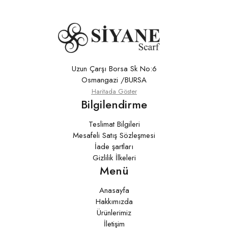
Uzun Çarşı Borsa Sk No:6
Osmangazi /BURSA
Haritada Göster
Bilgilendirme
Teslimat Bilgileri
Mesafeli Satış Sözleşmesi
İade şartları
Gizlilik İlkeleri
Menü
Anasayfa
Hakkımızda
Ürünlerimiz
İletişim