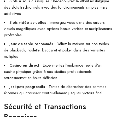
Slots à sous classiques
: Redécouvrez le attrait nostalgique
des slots traditionnels avec des fonctionnements simples mais
addictives
Slots vidéo actuelles
: Immergez-vous dans des univers
visuels magnifiques avec options bonus variées et multiplicateurs
profitables
Jeux de table renommés
: Défiez la maison sur nos tables
de blackjack, roulette, baccarat et poker dans des variantes
multiples
Casino en direct
: Expérimentez l’ambiance réelle d’un
casino physique grâce à nos studios professionnels
retransmettant en haute définition
Jackpots progressifs
: Tentez de décrocher des sommes
énormes qui croissent continuellement jusqu’au victoire final
Sécurité et Transactions
Bancaires