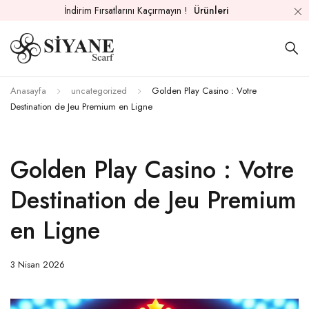
İndirim Fırsatlarını Kaçırmayın !
Ürünleri
Anasayfa
uncategorized
Golden Play Casino : Votre
Destination de Jeu Premium en Ligne
Golden Play Casino : Votre
Destination de Jeu Premium
en Ligne
3 Nisan 2026