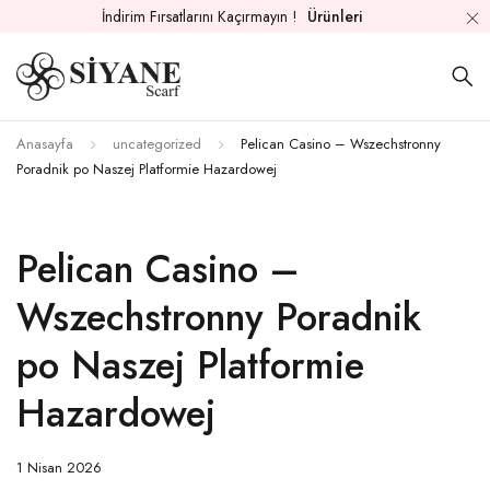
İndirim Fırsatlarını Kaçırmayın !
Ürünleri
Anasayfa
uncategorized
Pelican Casino – Wszechstronny
Poradnik po Naszej Platformie Hazardowej
Pelican Casino –
Wszechstronny Poradnik
po Naszej Platformie
Hazardowej
1 Nisan 2026