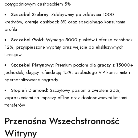
cotygodniowym cashbackiem 5%
Szczebel Srebrny:
Zdobywany po zdobyciu 1000
kredytów, oferuje cashback 8% oraz specjalnego konsultanta
profilu
Szczebel Gold:
Wymaga 5000 punktów i oferuje cashback
12%, przyspieszone wypłaty oraz wejście do ekskluzywnych
turniejów
Szczebel Platynowy:
Premium poziom dla graczy z 15000+
jednostek, dający refundację 15%, osobistego VIP konsultanta i
spersonalizowane nagrody
Stopień Diamond:
Szczytowy poziom z zwrotem 20%,
zaproszeniami na imprezy offline oraz dostosowanymi limitami
transferów
Przenośna Wszechstronność
Witryny