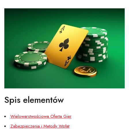
Spis elementów
Wielowarstwościowa Oferta Gier
Zabezpieczenia i Metody Wpłat