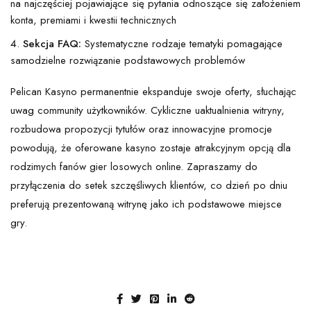
na najczęściej pojawiające się pytania odnoszące się założeniem
konta, premiami i kwestii technicznych
Sekcja FAQ:
Systematyczne rodzaje tematyki pomagające
samodzielne rozwiązanie podstawowych problemów
Pelican Kasyno permanentnie ekspanduje swoje oferty, słuchając
uwag community użytkowników. Cykliczne uaktualnienia witryny,
rozbudowa propozycji tytułów oraz innowacyjne promocje
powodują, że oferowane kasyno zostaje atrakcyjnym opcją dla
rodzimych fanów gier losowych online. Zapraszamy do
przyłączenia do setek szczęśliwych klientów, co dzień po dniu
preferują prezentowaną witrynę jako ich podstawowe miejsce
gry.