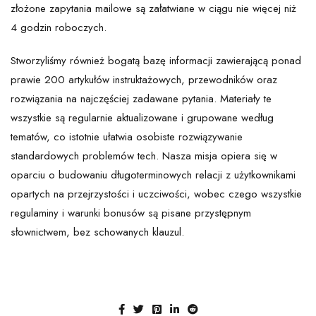
złożone zapytania mailowe są załatwiane w ciągu nie więcej niż
4 godzin roboczych.
Stworzyliśmy również bogatą bazę informacji zawierającą ponad
prawie 200 artykułów instruktażowych, przewodników oraz
rozwiązania na najczęściej zadawane pytania. Materiały te
wszystkie są regularnie aktualizowane i grupowane według
tematów, co istotnie ułatwia osobiste rozwiązywanie
standardowych problemów tech. Nasza misja opiera się w
oparciu o budowaniu długoterminowych relacji z użytkownikami
opartych na przejrzystości i uczciwości, wobec czego wszystkie
regulaminy i warunki bonusów są pisane przystępnym
słownictwem, bez schowanych klauzul.