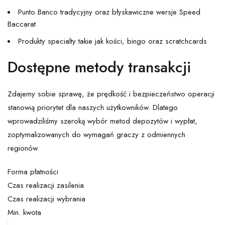
Punto Banco tradycyjny oraz błyskawiczne wersje Speed
Baccarat
Produkty specialty takie jak kości, bingo oraz scratchcards
Dostępne metody transakcji
Zdajemy sobie sprawę, że prędkość i bezpieczeństwo operacji
stanowią priorytet dla naszych użytkowników. Dlatego
wprowadziliśmy szeroką wybór metod depozytów i wypłat,
zoptymalizowanych do wymagań graczy z odmiennych
regionów.
Forma płatności
Czas realizacji zasilenia
Czas realizacji wybrania
Min. kwota