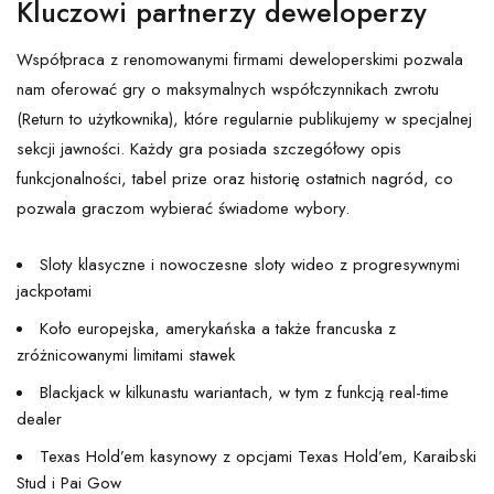
Kluczowi partnerzy deweloperzy
Współpraca z renomowanymi firmami deweloperskimi pozwala
nam oferować gry o maksymalnych współczynnikach zwrotu
(Return to użytkownika), które regularnie publikujemy w specjalnej
sekcji jawności. Każdy gra posiada szczegółowy opis
funkcjonalności, tabel prize oraz historię ostatnich nagród, co
pozwala graczom wybierać świadome wybory.
Sloty klasyczne i nowoczesne sloty wideo z progresywnymi
jackpotami
Koło europejska, amerykańska a także francuska z
zróżnicowanymi limitami stawek
Blackjack w kilkunastu wariantach, w tym z funkcją real-time
dealer
Texas Hold’em kasynowy z opcjami Texas Hold’em, Karaibski
Stud i Pai Gow