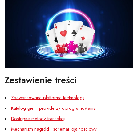
Zestawienie treści
Zaawansowana platforma technologii
Katalog gier i providerzy oprogramowania
Dostępne metody transakcji
Mechanizm nagród i schemat lojalnościowy