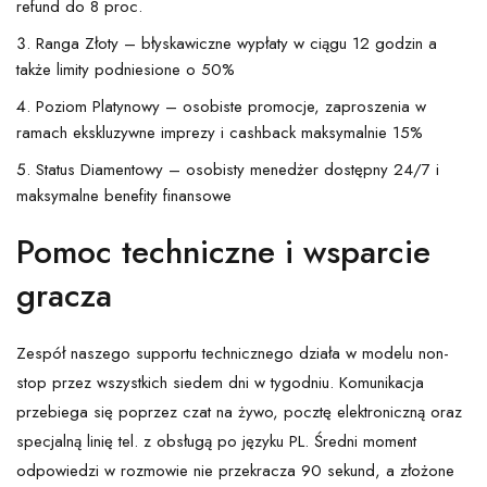
refund do 8 proc.
Ranga Złoty – błyskawiczne wypłaty w ciągu 12 godzin a
także limity podniesione o 50%
Poziom Platynowy – osobiste promocje, zaproszenia w
ramach ekskluzywne imprezy i cashback maksymalnie 15%
Status Diamentowy – osobisty menedżer dostępny 24/7 i
maksymalne benefity finansowe
Pomoc techniczne i wsparcie
gracza
Zespół naszego supportu technicznego działa w modelu non-
stop przez wszystkich siedem dni w tygodniu. Komunikacja
przebiega się poprzez czat na żywo, pocztę elektroniczną oraz
specjalną linię tel. z obsługą po języku PL. Średni moment
odpowiedzi w rozmowie nie przekracza 90 sekund, a złożone