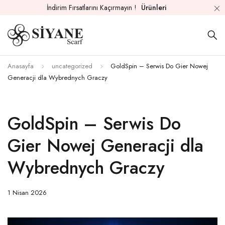
İndirim Fırsatlarını Kaçırmayın !
Ürünleri
Anasayfa
uncategorized
GoldSpin – Serwis Do Gier Nowej
Generacji dla Wybrednych Graczy
GoldSpin – Serwis Do
Gier Nowej Generacji dla
Wybrednych Graczy
1 Nisan 2026