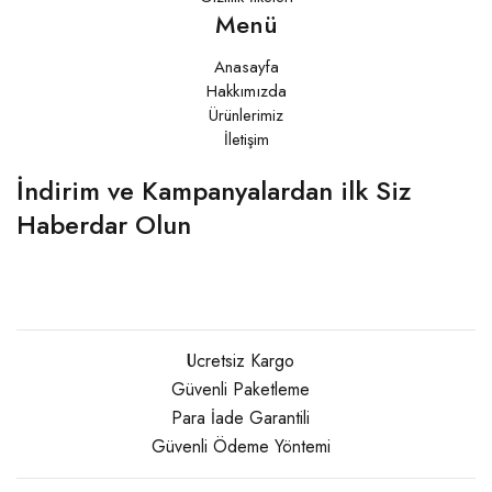
Menü
Anasayfa
Hakkımızda
Ürünlerimiz
İletişim
İndirim ve Kampanyalardan ilk Siz
Haberdar Olun
Ücretsiz Kargo
Güvenli Paketleme
Para İade Garantili
Güvenli Ödeme Yöntemi