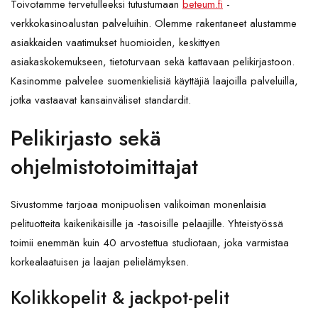
Toivotamme tervetulleeksi tutustumaan
beteum.fi
-
verkkokasinoalustan palveluihin. Olemme rakentaneet alustamme
asiakkaiden vaatimukset huomioiden, keskittyen
asiakaskokemukseen, tietoturvaan sekä kattavaan pelikirjastoon.
Kasinomme palvelee suomenkielisiä käyttäjiä laajoilla palveluilla,
jotka vastaavat kansainväliset standardit.
Pelikirjasto sekä
ohjelmistotoimittajat
Sivustomme tarjoaa monipuolisen valikoiman monenlaisia
pelituotteita kaikenikäisille ja -tasoisille pelaajille. Yhteistyössä
toimii enemmän kuin 40 arvostettua studiotaan, joka varmistaa
korkealaatuisen ja laajan pelielämyksen.
Kolikkopelit & jackpot-pelit