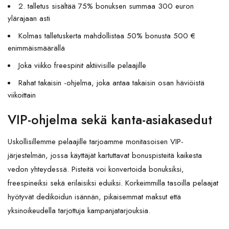
2. talletus sisältää 75% bonuksen summaa 300 euron
ylärajaan asti
Kolmas talletuskerta mahdollistaa 50% bonusta 500 €
enimmäismäärällä
Joka viikko freespinit aktiivisille pelaajille
Rahat takaisin -ohjelma, joka antaa takaisin osan häviöistä
viikoittain
VIP-ohjelma sekä kanta-asiakasedut
Uskollisillemme pelaajille tarjoamme monitasoisen VIP-
järjestelmän, jossa käyttäjät kartuttavat bonuspisteitä kaikesta
vedon yhteydessä. Pisteitä voi konvertoida bonuksiksi,
freespineiksi sekä erilaisiksi eduiksi. Korkeimmilla tasoilla pelaajat
hyötyvät dedikoidun isännän, pikaisemmat maksut että
yksinoikeudella tarjottuja kampanjatarjouksia.