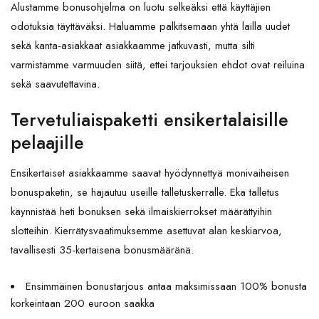
Alustamme bonusohjelma on luotu selkeäksi että käyttäjien
odotuksia täyttäväksi. Haluamme palkitsemaan yhtä lailla uudet
sekä kanta-asiakkaat asiakkaamme jatkuvasti, mutta silti
varmistamme varmuuden siitä, ettei tarjouksien ehdot ovat reiluina
sekä saavutettavina.
Tervetuliaispaketti ensikertalaisille
pelaajille
Ensikertaiset asiakkaamme saavat hyödynnettyä monivaiheisen
bonuspaketin, se hajautuu useille talletuskerralle. Eka talletus
käynnistää heti bonuksen sekä ilmaiskierrokset määrättyihin
slotteihin. Kierrätysvaatimuksemme asettuvat alan keskiarvoa,
tavallisesti 35-kertaisena bonusmääränä.
Ensimmäinen bonustarjous antaa maksimissaan 100% bonusta
korkeintaan 200 euroon saakka