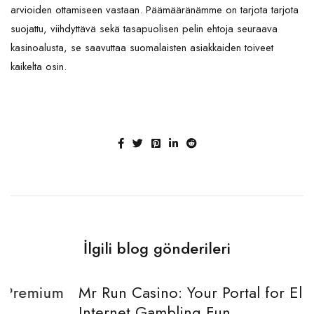
arvioiden ottamiseen vastaan. Päämääränämme on tarjota tarjota
suojattu, viihdyttävä sekä tasapuolisen pelin ehtoja seuraava
kasinoalusta, se saavuttaa suomalaisten asiakkaiden toiveet
kaikelta osin.
İlgili blog gönderileri
Mr Run Casino: Your Portal for Elite
T
Internet Gambling Fun
I