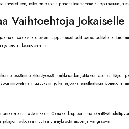
tä kavereilleen, mikä on osoitus panostuksestamme huippulaatuun ja m
a Vaihtoehtoja Jokaiselle
tarjoamaan saatavilla olevien huippumaiset pelit paras pelitaloilta. Luo
n ja suoriin kasinopeleihin.
yöskennellessämme yhteistyössä markkinoiden johtavien pelinkehittäjien 
ekä innovatiivisiin uutuuksiin, jotka tarjoavat ainutlaatuisia bonusominais
n omasta asunnostasi käsin. Osaavat krupieerimme kääntävät rulettipyörä
 ja jakajien joukossa muuttaa elämyksestä aidon ja vangitsevan.