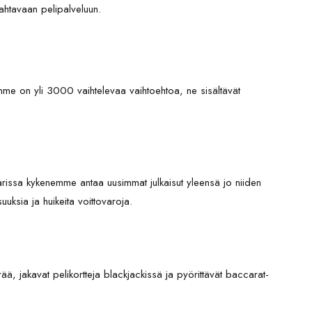
ahtavaan pelipalveluun.
namme on yli 3000 vaihtelevaa vaihtoehtoa, ne sisältävät
parissa kykenemme antaa uusimmat julkaisut yleensä jo niiden
uuksia ja huikeita voittovaroja.
ä, jakavat pelikortteja blackjackissä ja pyörittävät baccarat-