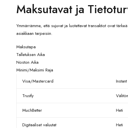
Maksutavat ja Tietotu
Ymmärrämme, että sujuvat ja luotettavat transaktiot ovat tärk
asiakkaan tarpeisiin.
Maksutapa
Talletuksen Aika
Noston Aika
Minimi/Maksimi Raja
Visa/Mastercard
Instant
Trustly
Välitö
MuchBetter
Heti
Digitaaliset valuutat
Heti