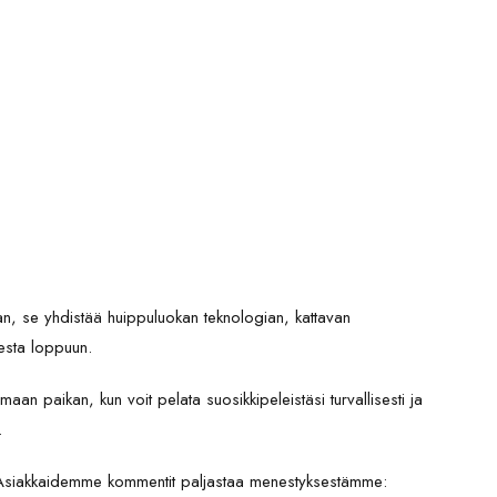
an, se yhdistää huippuluokan teknologian, kattavan
sesta loppuun.
aan paikan, kun voit pelata suosikkipeleistäsi turvallisesti ja
.
na. Asiakkaidemme kommentit paljastaa menestyksestämme: