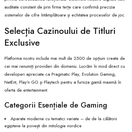
auditate constant de prin firme terțe care confirmă precizia
sistemelor de cifre întâmplătoare și echitatea proceselor de joc.
Selecția Cazinoului de Titluri
Exclusive
Platforma nostru include mai mult de 2500 de opțiuni create de
cei mai renumiți provideri din domeniu. Lucrăm în mod direct cu
developeri apreciate ca Pragmatic Play, Evolution Gaming,
NetEnt, Play’n GO și Playtech pentru a furniza gamă maximă în
oferta de entertainment.
Categorii Esențiale de Gaming
Aparate moderne cu tematici variate – de de la călătorii
egiptene la povești din mitologie nordice