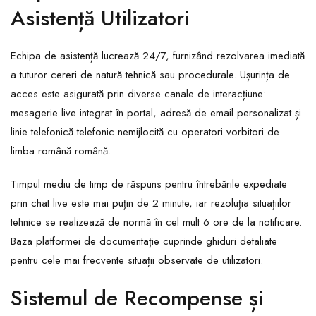
Asistență Utilizatori
Echipa de asistență lucrează 24/7, furnizând rezolvarea imediată
a tuturor cereri de natură tehnică sau procedurale. Ușurința de
acces este asigurată prin diverse canale de interacțiune:
mesagerie live integrat în portal, adresă de email personalizat și
linie telefonică telefonic nemijlocită cu operatori vorbitori de
limba română română.
Timpul mediu de timp de răspuns pentru întrebările expediate
prin chat live este mai puțin de 2 minute, iar rezoluția situațiilor
tehnice se realizează de normă în cel mult 6 ore de la notificare.
Baza platformei de documentație cuprinde ghiduri detaliate
pentru cele mai frecvente situații observate de utilizatori.
Sistemul de Recompense și