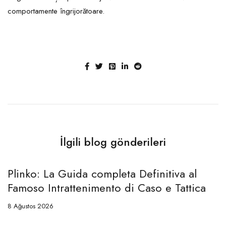
comportamente îngrijorătoare.
İlgili blog gönderileri
efinitiva al
Plinko: Una Guida esaustiva De
Caso e Tattica
Celebre Gioco di Sorte e Ap
8 Ağustos 2026