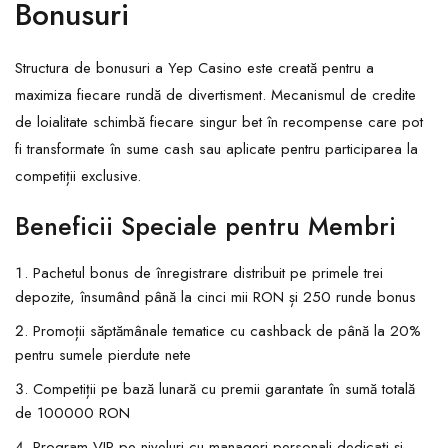
Bonusuri
Structura de bonusuri a Yep Casino este creată pentru a
maximiza fiecare rundă de divertisment. Mecanismul de credite
de loialitate schimbă fiecare singur bet în recompense care pot
fi transformate în sume cash sau aplicate pentru participarea la
competiții exclusive.
Beneficii Speciale pentru Membri
Pachetul bonus de înregistrare distribuit pe primele trei
depozite, însumând până la cinci mii RON și 250 runde bonus
Promoții săptămânale tematice cu cashback de până la 20%
pentru sumele pierdute nete
Competiții pe bază lunară cu premii garantate în sumă totală
de 100000 RON
Program VIP pe niveluri cu manageri personali dedicați și