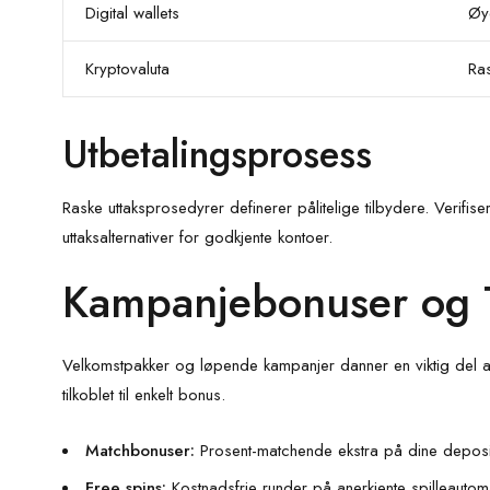
Digital wallets
Øye
Kryptovaluta
Ras
Utbetalingsprosess
Raske uttaksprosedyrer definerer pålitelige tilbydere. Verifiser
uttaksalternativer for godkjente kontoer.
Kampanjebonuser og 
Velkomstpakker og løpende kampanjer danner en viktig del av 
tilkoblet til enkelt bonus.
Matchbonuser:
Prosent-matchende ekstra på dine deposit
Free spins:
Kostnadsfrie runder på anerkjente spilleautomat