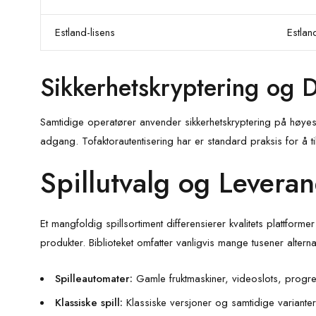
Estland-lisens
Estlan
Sikkerhetskryptering og D
Samtidige operatører anvender sikkerhetskryptering på høyes
adgang. Tofaktorautentisering har er standard praksis for å til
Spillutvalg og Levera
Et mangfoldig spillsortiment differensierer kvalitets plattfor
produkter. Biblioteket omfatter vanligvis mange tusener alterna
Spilleautomater:
Gamle fruktmaskiner, videoslots, progr
Klassiske spill:
Klassiske versjoner og samtidige varianter