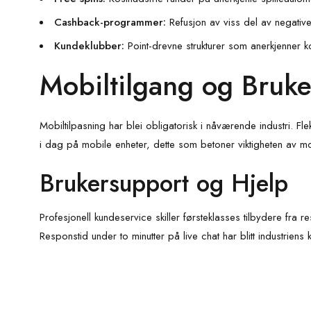
Cashback-programmer:
Refusjon av viss del av negative
Kundeklubber:
Point-drevne strukturer som anerkjenner k
Mobiltilgang og Bruke
Mobiltilpasning har blei obligatorisk i nåværende industri. Fl
i dag på mobile enheter, dette som betoner viktigheten av mo
Brukersupport og Hjelp
Profesjonell kundeservice skiller førsteklasses tilbydere fra re
Responstid under to minutter på live chat har blitt industriens k