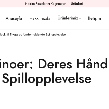
İndirim Fırsatlarını Kaçırmayın !
Ürünleri
Ürünlerimiz
Anasayfa
Hakkımızda
İletişim
bok til Trygg og Underholdende Spillopplevelse
inoer: Deres Håndb
Spillopplevelse