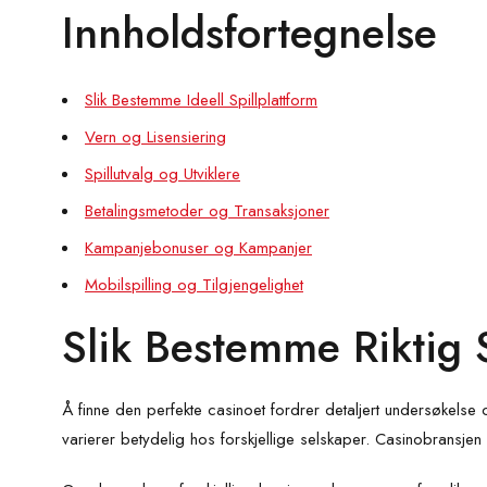
Innholdsfortegnelse
Slik Bestemme Ideell Spillplattform
Vern og Lisensiering
Spillutvalg og Utviklere
Betalingsmetoder og Transaksjoner
Kampanjebonuser og Kampanjer
Mobilspilling og Tilgjengelighet
Slik Bestemme Riktig S
Å finne den perfekte casinoet fordrer detaljert undersøkelse o
varierer betydelig hos forskjellige selskaper. Casinobransjen 