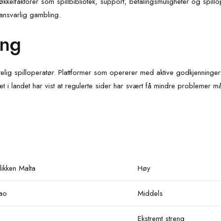
økkelfaktorer som spillbibliotek, support, betalingsmuligheter og spill
ansvarlig gambling.
ing
lig spilloperatør. Plattformer som opererer med aktive godkjenninger må
t i landet har vist at regulerte sider har svært få mindre problemer må
ikken Malta
Høy
ao
Middels
Ekstremt streng