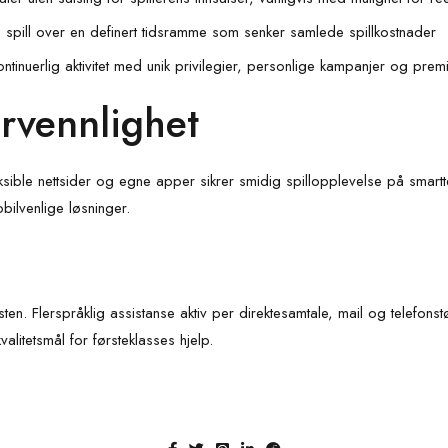
 spill over en definert tidsramme som senker samlede spillkostnader
ontinuerlig aktivitet med unik privilegier, personlige kampanjer og p
rvennlighet
eksible nettsider og egne apper sikrer smidig spillopplevelse på smartt
bilvenlige løsninger.
sten. Flerspråklig assistanse aktiv per direktesamtale, mail og telefonstø
valitetsmål for førsteklasses hjelp.