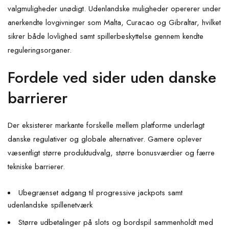
valgmuligheder unødigt. Udenlandske muligheder opererer under
anerkendte lovgivninger som Malta, Curacao og Gibraltar, hvilket
sikrer både lovlighed samt spillerbeskyttelse gennem kendte
reguleringsorganer.
Fordele ved sider uden danske
barrierer
Der eksisterer markante forskelle mellem platforme underlagt
danske regulativer og globale alternativer. Gamere oplever
væsentligt større produktudvalg, større bonusværdier og færre
tekniske barrierer.
Ubegrænset adgang til progressive jackpots samt
udenlandske spillenetværk
Større udbetalinger på slots og bordspil sammenholdt med