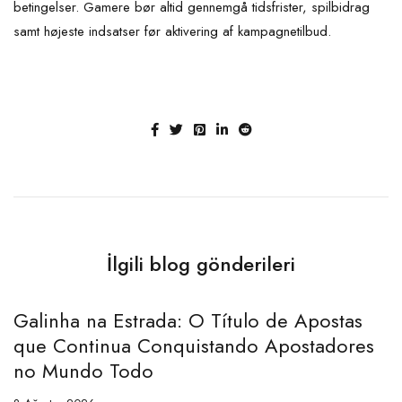
betingelser. Gamere bør altid gennemgå tidsfrister, spilbidrag
samt højeste indsatser før aktivering af kampagnetilbud.
İlgili blog gönderileri
Galinha na Estrada: O Título de Apostas
C
w
que Continua Conquistando Apostadores
G
no Mundo Todo
8 