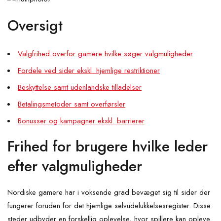
Oversigt
Valgfrihed overfor gamere hvilke søger valgmuligheder
Fordele ved sider ekskl. hjemlige restriktioner
Beskyttelse samt udenlandske tilladelser
Betalingsmetoder samt overførsler
Bonusser og kampagner ekskl. barrierer
Frihed for brugere hvilke leder
efter valgmuligheder
Nordiske gamere har i voksende grad bevæget sig til sider der
fungerer foruden for det hjemlige selvudelukkelsesregister. Disse
steder udbyder en forskellig oplevelse, hvor spillere kan opleve