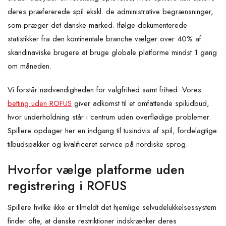
deres præfererede spil ekskl. de administrative begrænsninger,
som præger det danske marked. Ifølge dokumenterede
statistikker fra den kontinentale branche vælger over 40% af
skandinaviske brugere at bruge globale platforme mindst 1 gang
om måneden.
Vi forstår nødvendigheden for valgfrihed samt frihed. Vores
betting uden ROFUS
giver adkomst til et omfattende spiludbud,
hvor underholdning står i centrum uden overflødige problemer.
Spillere opdager her en indgang til tusindvis af spil, fordelagtige
tilbudspakker og kvalificeret service på nordiske sprog.
Hvorfor vælge platforme uden
registrering i ROFUS
Spillere hvilke ikke er tilmeldt det hjemlige selvudelukkelsessystem
finder ofte, at danske restriktioner indskrænker deres