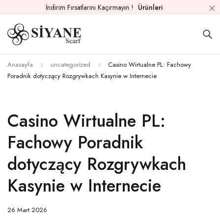
İndirim Fırsatlarını Kaçırmayın !
Ürünleri
Anasayfa
uncategorized
Casino Wirtualne PL: Fachowy
Poradnik dotyczący Rozgrywkach Kasynie w Internecie
Casino Wirtualne PL:
Fachowy Poradnik
dotyczący Rozgrywkach
Kasynie w Internecie
26 Mart 2026