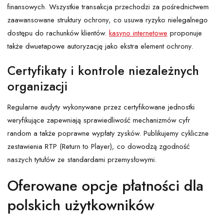
finansowych. Wszystkie transakcja przechodzi za pośrednictwem
zaawansowane struktury ochrony, co usuwa ryzyko nielegalnego
dostępu do rachunków klientów.
kasyno internetowe
proponuje
także dwuetapowe autoryzację jako ekstra element ochrony.
Certyfikaty i kontrole niezależnych
organizacji
Regularne audyty wykonywane przez certyfikowane jednostki
weryfikujące zapewniają sprawiedliwość mechanizmów cyfr
random a także poprawne wypłaty zysków. Publikujemy cykliczne
zestawienia RTP (Return to Player), co dowodzą zgodność
naszych tytułów ze standardami przemysłowymi.
Oferowane opcje płatności dla
polskich użytkowników