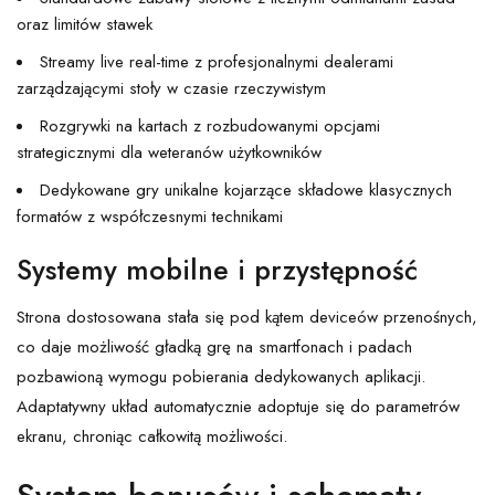
oraz limitów stawek
Streamy live real-time z profesjonalnymi dealerami
zarządzającymi stoły w czasie rzeczywistym
Rozgrywki na kartach z rozbudowanymi opcjami
strategicznymi dla weteranów użytkowników
Dedykowane gry unikalne kojarzące składowe klasycznych
formatów z współczesnymi technikami
Systemy mobilne i przystępność
Strona dostosowana stała się pod kątem deviceów przenośnych,
co daje możliwość gładką grę na smartfonach i padach
pozbawioną wymogu pobierania dedykowanych aplikacji.
Adaptatywny układ automatycznie adoptuje się do parametrów
ekranu, chroniąc całkowitą możliwości.