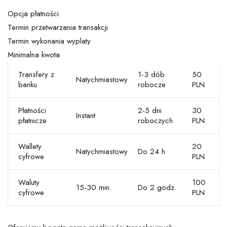
Opcja płatności
Termin przetwarzania transakcji
Termin wykonania wyplaty
Minimalna kwota
Transfery z
1-3 dób
50
Natychmiastowy
banku
robocze
PLN
Płatności
2-5 dni
30
Instant
płatnicze
roboczych
PLN
Wallety
20
Natychmiastowy
Do 24 h
cyfrowe
PLN
Waluty
100
15-30 min.
Do 2 godz.
cyfrowe
PLN