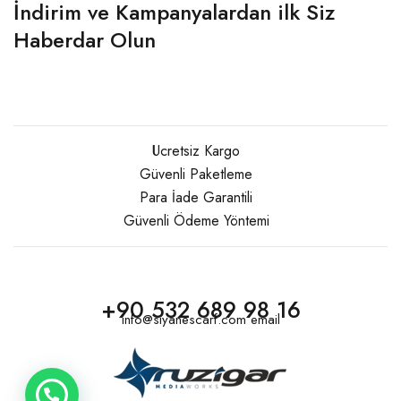
İndirim ve Kampanyalardan ilk Siz
Haberdar Olun
Ücretsiz Kargo
Güvenli Paketleme
Para İade Garantili
Güvenli Ödeme Yöntemi
+90 532 689 98 16
info@siyanescarf.com email