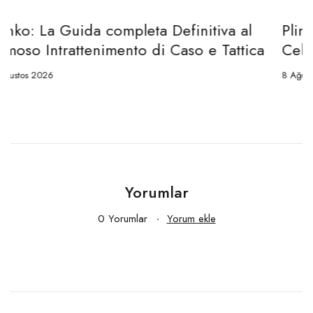
va al
Plinko: Una Guida esaustiva Definitiva
Tattica
Celebre Gioco di Sorte e Approccio
8 Ağustos 2026
Yorumlar
0 Yorumlar
Yorum ekle