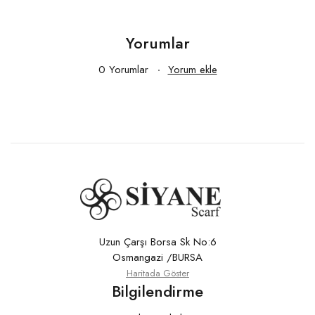
Yorumlar
0 Yorumlar
Yorum ekle
Uzun Çarşı Borsa Sk No:6
Osmangazi /BURSA
Haritada Göster
Bilgilendirme