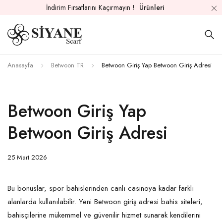
İndirim Fırsatlarını Kaçırmayın !
Ürünleri
Anasayfa
Betwoon TR
Betwoon Giriş Yap Betwoon Giriş Adresi
Betwoon Giriş Yap
Betwoon Giriş Adresi
25 Mart 2026
Bu bonuslar, spor bahislerinden canlı casinoya kadar farklı
alanlarda kullanılabilir. Yeni Betwoon giriş adresi bahis siteleri,
bahisçilerine mükemmel ve güvenilir hizmet sunarak kendilerini