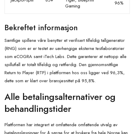
Jackpot-spill
85+
Tiger, Blueprint
96%
Gaming
Bekreftet informasjon
Samtlige spillene våre benytter et verifisert tilfeldig tallgenerator
(RNG) som er er testet av uavhengige eksterne testlaboratorier
som eCOGRA samt iTech Labs. Dette garanterer at nettopp alle
spillutfall er totalt tilfeldig og rettferdig. Den gjennomsnittlige
Return to Player (RTP) i plattformen hos oss ligger ved 96,3%,
dette som er klart over bransjesnittet på 95,8%.
Alle betalingsalternativer og
behandlingstider
Plattformen har integrert et omfattende omfattende utvalg av
betalingsløsninger for å sørge for at brukere fra hele Norge kan