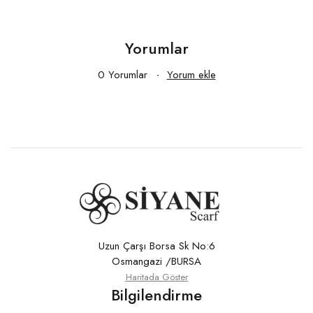
Yorumlar
0 Yorumlar
Yorum ekle
Uzun Çarşı Borsa Sk No:6
Osmangazi /BURSA
Haritada Göster
Bilgilendirme