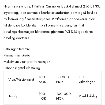
Hver transaksjon på FatFruit Casino er beskyttet med 256-bit SSL-
kryptering, den samme sikkerhetsstandarden som også brukes
av banker og finansinstitusjoner. Plattformen oppbevarer aldri
fullstendige kortdetaljer i plattformens servere, samt all
betalingsinformasjon håndteres gjennom PCI DSS-godkjente
betalingspartnere.
Betalingsalternativ
Minimum innskudd
Maksimum uttak per transaksjon
Behandlingstid utbetaling
100
50 000
1-3
Visa/Mastercard
NOK
NOK
virkedager
100
100 000
Trustly
Øyeblikkelig
NOK
NOK