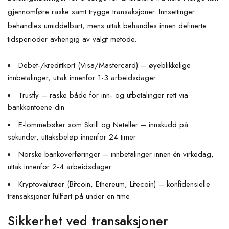
gjennomføre raske samt trygge transaksjoner. Innsettinger
behandles umiddelbart, mens uttak behandles innen definerte
tidsperioder avhengig av valgt metode.
Debet-/kredittkort (Visa/Mastercard) – øyeblikkelige
innbetalinger, uttak innenfor 1-3 arbeidsdager
Trustly – raske både for inn- og utbetalinger rett via
bankkontoene din
E-lommebøker som Skrill og Neteller – innskudd på
sekunder, uttaksbeløp innenfor 24 timer
Norske bankoverføringer – innbetalinger innen én virkedag,
uttak innenfor 2-4 arbeidsdager
Kryptovalutaer (Bitcoin, Ethereum, Litecoin) – konfidensielle
transaksjoner fullført på under en time
Sikkerhet ved transaksjoner