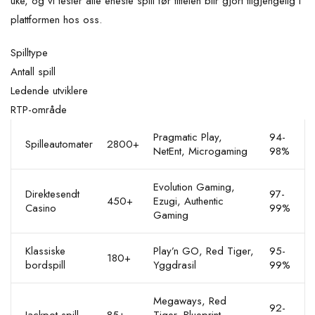
uke, og vi tester alle eneste spill før tittelen blir gjort tilgjengelig i
plattformen hos oss.
Spilltype
Antall spill
Ledende utviklere
RTP-område
Pragmatic Play,
94-
Spilleautomater
2800+
NetEnt, Microgaming
98%
Evolution Gaming,
Direktesendt
97-
450+
Ezugi, Authentic
Casino
99%
Gaming
Klassiske
Play’n GO, Red Tiger,
95-
180+
bordspill
Yggdrasil
99%
Megaways, Red
92-