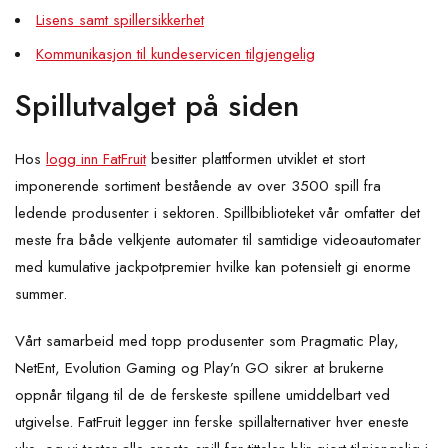
Lisens samt spillersikkerhet
Kommunikasjon til kundeservicen tilgjengelig
Spillutvalget på siden
Hos
logg inn FatFruit
besitter plattformen utviklet et stort
imponerende sortiment bestående av over 3500 spill fra
ledende produsenter i sektoren. Spillbiblioteket vår omfatter det
meste fra både velkjente automater til samtidige videoautomater
med kumulative jackpotpremier hvilke kan potensielt gi enorme
summer.
Vårt samarbeid med topp produsenter som Pragmatic Play,
NetEnt, Evolution Gaming og Play’n GO sikrer at brukerne
oppnår tilgang til de de ferskeste spillene umiddelbart ved
utgivelse. FatFruit legger inn ferske spillalternativer hver eneste