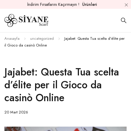
İndirim Fırsatlarını Kaçırmayın !
Ürünleri
Anasayfa
uncategorized
Jajabet: Questa Tua scelta d’élite per
il Gioco da casinò Online
Jajabet: Questa Tua scelta
d’élite per il Gioco da
casinò Online
20 Mart 2026