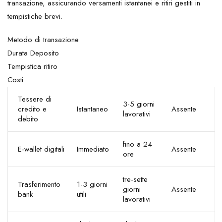
transazione, assicurando versamenti istantanei e ritiri gestiti in
tempistiche brevi.
Metodo di transazione
Durata Deposito
Tempistica ritiro
Costi
Tessere di
3-5 giorni
credito e
Istantaneo
Assente
lavorativi
debito
fino a 24
E-wallet digitali
Immediato
Assente
ore
tre-sette
Trasferimento
1-3 giorni
giorni
Assente
bank
utili
lavorativi