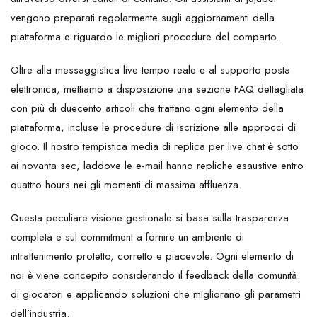
vengono preparati regolarmente sugli aggiornamenti della
piattaforma e riguardo le migliori procedure del comparto.
Oltre alla messaggistica live tempo reale e al supporto posta
elettronica, mettiamo a disposizione una sezione FAQ dettagliata
con più di duecento articoli che trattano ogni elemento della
piattaforma, incluse le procedure di iscrizione alle approcci di
gioco. Il nostro tempistica media di replica per live chat è sotto
ai novanta sec, laddove le e-mail hanno repliche esaustive entro
quattro hours nei gli momenti di massima affluenza.
Questa peculiare visione gestionale si basa sulla trasparenza
completa e sul commitment a fornire un ambiente di
intrattenimento protetto, corretto e piacevole. Ogni elemento di
noi è viene concepito considerando il feedback della comunità
di giocatori e applicando soluzioni che migliorano gli parametri
dell’industria.