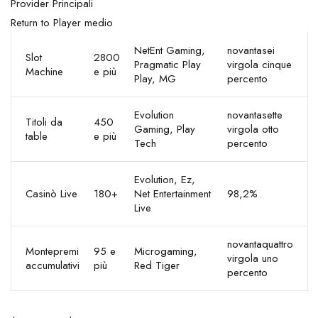
Provider Principali
Return to Player medio
NetEnt Gaming,
novantasei
Slot
2800
Pragmatic Play
virgola cinque
Machine
e più
Play, MG
percento
Evolution
novantasette
Titoli da
450
Gaming, Play
virgola otto
table
e più
Tech
percento
Evolution, Ez,
Casinò Live
180+
Net Entertainment
98,2%
Live
novantaquattro
Montepremi
95 e
Microgaming,
virgola uno
accumulativi
più
Red Tiger
percento