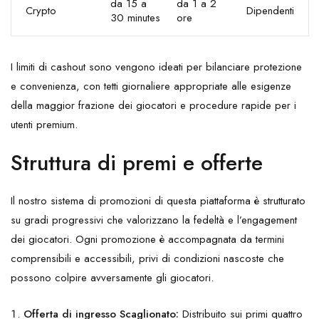
da 15 a
da 1 a 2
Crypto
Dipendenti
30 minutes
ore
I limiti di cashout sono vengono ideati per bilanciare protezione
e convenienza, con tetti giornaliere appropriate alle esigenze
della maggior frazione dei giocatori e procedure rapide per i
utenti premium.
Struttura di premi e offerte
Il nostro sistema di promozioni di questa piattaforma è strutturato
su gradi progressivi che valorizzano la fedeltà e l’engagement
dei giocatori. Ogni promozione è accompagnata da termini
comprensibili e accessibili, privi di condizioni nascoste che
possono colpire avversamente gli giocatori.
Offerta di ingresso Scaglionato:
Distribuito sui primi quattro