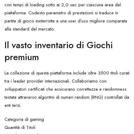
con tempi di loading sotto ai 2,0 sec per ciascuna area del
piattaforma. Codesto parametro di prestazioni si traduce in
partite di gioco ininterrotte e una user d’uso migliore comparata
alla standard del mercato.
Il vasto inventario di Giochi
premium
La collezione di questa piattaforma include oltre 3500 titoli curati
tra i leader provider internazionali. Collaboriamo con
sviluppatori certificati che assicurano correttezza e randomness
testata attraverso algoritmi di numeri random (RNG) controllati da
enti terzi.
Categoria di gaming
Quantità di Titoli