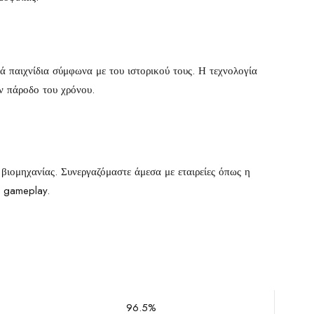
 παιχνίδια σύμφωνα με του ιστορικού τους. Η τεχνολογία
ην πάροδο του χρόνου.
βιομηχανίας. Συνεργαζόμαστε άμεσα με εταιρείες όπως η
ι gameplay.
96.5%