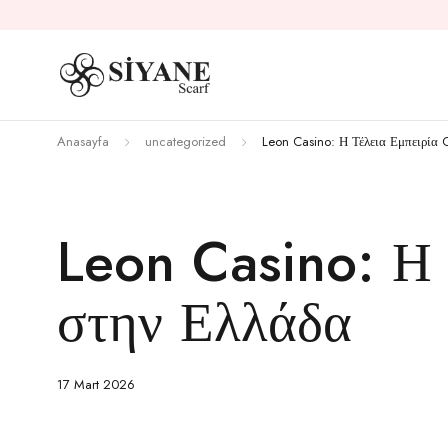
Anasayfa
uncategorized
Leon Casino: Η Τέλεια Εμπειρία 
Leon Casino: Η 
στην Ελλάδα
17 Mart 2026