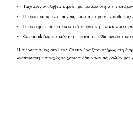
Ταχύτερες αναλήψεις κερδών με προτεραιότητα της επεξερ
Προσωποποιημένα μπόνους βάσει προτιμήσεων κάθε παιχν
Προσκλήσεις σε αποκλειστικά τουρνουά με prize pools 
Cashback έως δεκαπέντε τοις εκατό σε εβδομαδιαία τακτι
Η φιλοσοφία μας στο Leon Casino βασίζεται πλήρως στη διαρ
αναπτύσσουμε συνεχώς το χαρτοφυλάκιο των παιχνιδιών μας γ