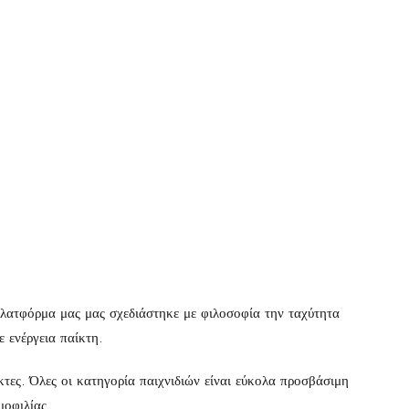
λατφόρμα μας μας σχεδιάστηκε με φιλοσοφία την ταχύτητα
 ενέργεια παίκτη.
τες. Όλες οι κατηγορία παιχνιδιών είναι εύκολα προσβάσιμη
μοφιλίας.