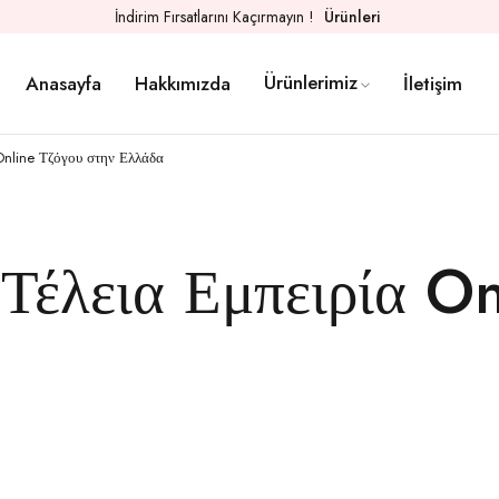
İndirim Fırsatlarını Kaçırmayın !
Ürünleri
Ürünlerimiz
Anasayfa
Hakkımızda
İletişim
Online Τζόγου στην Ελλάδα
Τέλεια Εμπειρία On