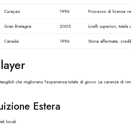
Curaçao
1996
Processo di licenza ve
Gran Bretagna
2005
Livelli superiori, tutela u
Canada
1996
Storia affermata, credib
Player
ngibili che migliorano l’esperienza totale di gioco. La carenza di vincol
uizione Estera
li locali