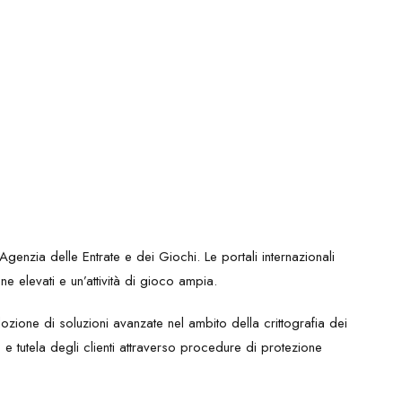
’Agenzia delle Entrate e dei Giochi. Le portali internazionali
 elevati e un’attività di gioco ampia.
ozione di soluzioni avanzate nel ambito della crittografia dei
 tutela degli clienti attraverso procedure di protezione