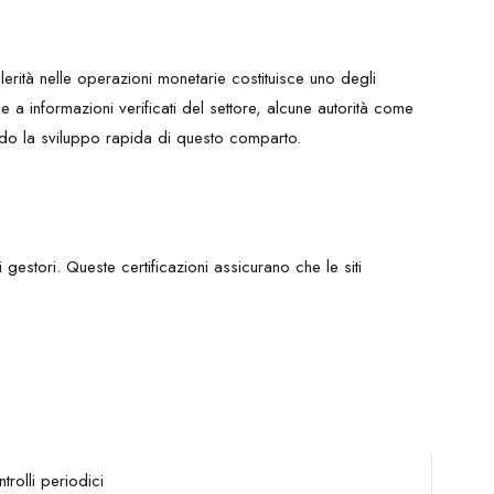
elerità nelle operazioni monetarie costituisce uno degli
e a informazioni verificati del settore, alcune autorità come
ndo la sviluppo rapida di questo comparto.
i gestori. Queste certificazioni assicurano che le siti
trolli periodici