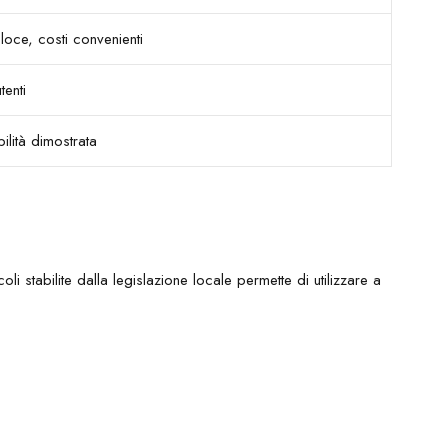
loce, costi convenienti
tenti
ilità dimostrata
i stabilite dalla legislazione locale permette di utilizzare a