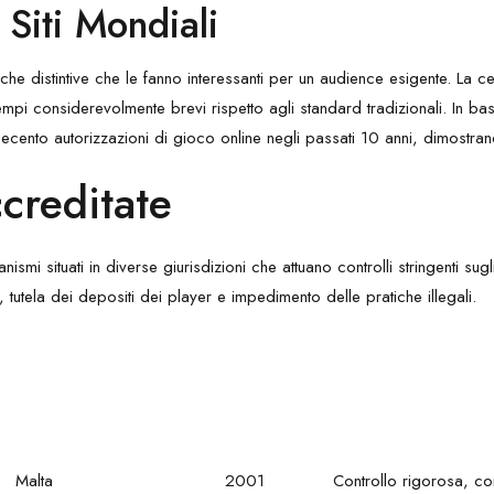
e Siti Mondiali
stiche distintive che le fanno interessanti per un audience esigente. La c
empi considerevolmente brevi rispetto agli standard tradizionali. In bas
cento autorizzazioni di gioco online negli passati 10 anni, dimostra
creditate
ismi situati in diverse giurisdizioni che attuano controlli stringenti sugl
 tutela dei depositi dei player e impedimento delle pratiche illegali.
Malta
2001
Controllo rigorosa, con