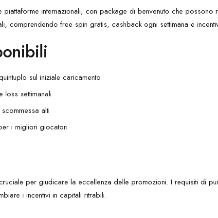
piattaforme internazionali, con package di benvenuto che possono ragg
nali, comprendendo free spin gratis, cashback ogni settimana e incent
onibili
uintuplo sul iniziale caricamento
 loss settimanali
di scommessa alti
er i migliori giocatori
cruciale per giudicare la eccellenza delle promozioni. I requisiti di p
re i incentivi in capitali ritrabili.