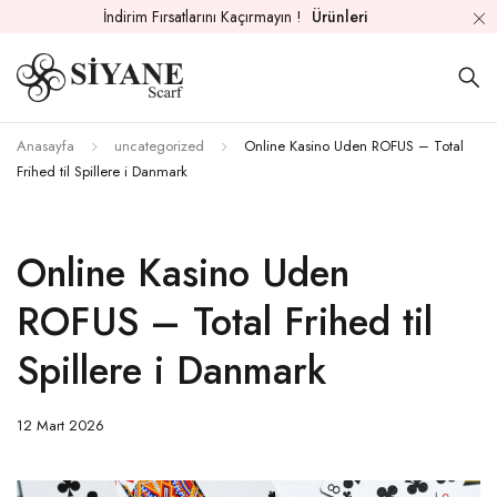
İndirim Fırsatlarını Kaçırmayın !
Ürünleri
Anasayfa
uncategorized
Online Kasino Uden ROFUS – Total
Frihed til Spillere i Danmark
Online Kasino Uden
ROFUS – Total Frihed til
Spillere i Danmark
12 Mart 2026