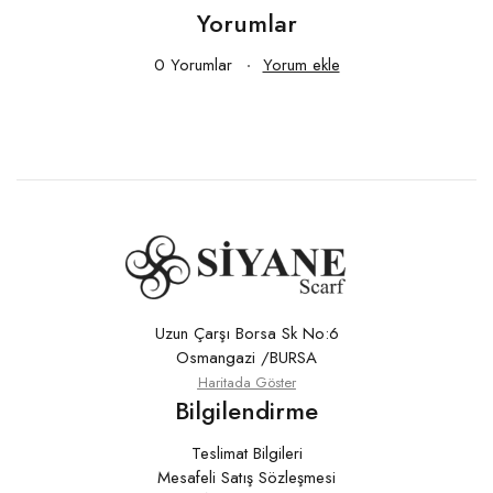
Yorumlar
0 Yorumlar
Yorum ekle
Uzun Çarşı Borsa Sk No:6
Osmangazi /BURSA
Haritada Göster
Bilgilendirme
Teslimat Bilgileri
Mesafeli Satış Sözleşmesi