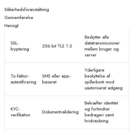
Sikkerhedsforanstaltning
Gennemførelse
Hensigt
Beskytter alle
SSL-
datatransmissioner
256-bit TLS 1.3
kryptering
mellem bruger og
server
Yderligere
To-faktor-
SMS eller app-
beskyttelse af
autentificering
baseret
spillerkonti mod
uautoriseret adgang
Bekræfter identitet
KYC-
og forhindrer
Dokumentvalidering
verifikation
bedrageri samt
hvidvaskning