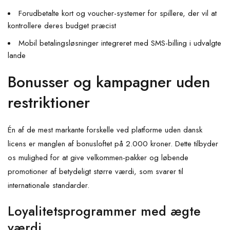
Forudbetalte kort og voucher-systemer for spillere, der vil at
kontrollere deres budget præcist
Mobil betalingsløsninger integreret med SMS-billing i udvalgte
lande
Bonusser og kampagner uden
restriktioner
Én af de mest markante forskelle ved platforme uden dansk
licens er manglen af bonusloftet på 2.000 kroner. Dette tilbyder
os mulighed for at give velkommen-pakker og løbende
promotioner af betydeligt større værdi, som svarer til
internationale standarder.
Loyalitetsprogrammer med ægte
værdi