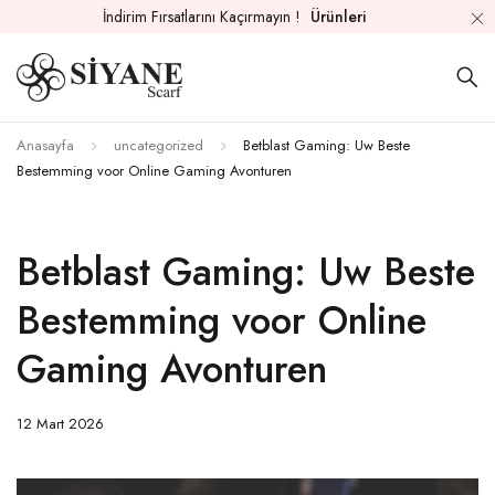
İndirim Fırsatlarını Kaçırmayın !
Ürünleri
Anasayfa
uncategorized
Betblast Gaming: Uw Beste
Bestemming voor Online Gaming Avonturen
Betblast Gaming: Uw Beste
Bestemming voor Online
Gaming Avonturen
12 Mart 2026