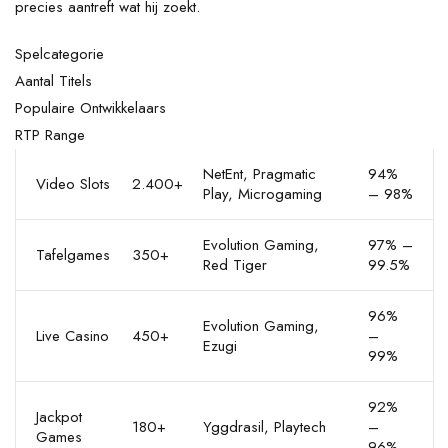
precies aantreft wat hij zoekt.
Spelcategorie
Aantal Titels
Populaire Ontwikkelaars
RTP Range
NetEnt, Pragmatic
94%
Video Slots
2.400+
Play, Microgaming
– 98%
Evolution Gaming,
97% –
Tafelgames
350+
Red Tiger
99.5%
96%
Evolution Gaming,
Live Casino
450+
–
Ezugi
99%
92%
Jackpot
180+
Yggdrasil, Playtech
–
Games
96%