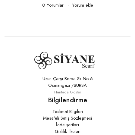
0 Yorumlar
Yorum ekle
Uzun Çarşı Borsa Sk No:6
Osmangazi /BURSA
Haritada Göster
Bilgilendirme
Teslimat Bilgileri
Mesafeli Satış Sözleşmesi
İade şartları
Gizlilik İlkeleri