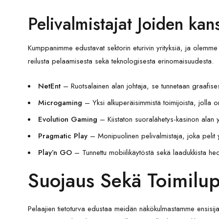
Pelivalmistajat Joiden k
Kumppanimme edustavat sektorin eturivin yrityksiä, ja olemme h
reilusta pelaamisesta sekä teknologisesta erinomaisuudesta.
NetEnt
– Ruotsalainen alan johtaja, se tunnetaan graafises
Microgaming
– Yksi alkuperäisimmistä toimijoista, jolla 
Evolution Gaming
– Kiistaton suoralähetys-kasinon alan 
Pragmatic Play
– Monipuolinen pelivalmistaja, joka pelit y
Play’n GO
– Tunnettu mobiilikäytöstä sekä laadukkista he
Suojaus Sekä Toimilu
Pelaajien tietoturva edustaa meidän näkökulmastamme ensisijaine