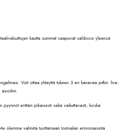
itaalivaluuttojen kautta summat saapuvat saldoosi yleensä
lmasi. Voit ottaa yhteyttä tukeen 3 eri kanavaa pitkin: live-
asioihin.
 pyynnöt erittäin pikaisesti sekä vaikuttavasti, koska
Me olemme valmiita tuottamaan toimialan erinomaisinta