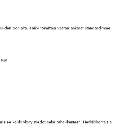
suuden pohjalta. Kaikki toimittaja vastaa ankarat standardimme
isuja
elee kaikki yksityistiedot sekä rahaliikenteen. Henkilökohtaisia