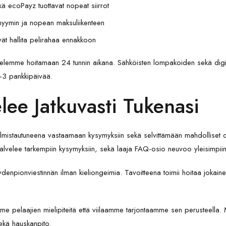
kä ecoPayz tuottavat nopeat siirrot
nyymin ja nopean maksuliikenteen
ivät hallita pelirahaa ennakkoon
voittelemme hoitamaan 24 tunnin aikana. Sähköisten lompakoiden sekä dig
1-3 pankkipäivää.
ee Jatkuvasti Tukenasi
mistautuneena vastaamaan kysymyksiin sekä selvittämään mahdolliset onge
alvelee tarkempiin kysymyksiin, sekä laaja FAQ-osio neuvoo yleisimpiin 
denpionviestinnän ilman kieliongeimia. Tavoitteena toimii hoitaa jokainen
 pelaajien mielipiteitä että viilaamme tarjontaamme sen perusteella. 
sekä hauskanpito.