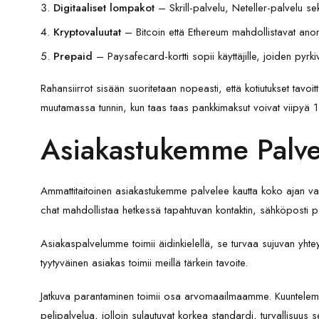
Digitaaliset lompakot
– Skrill-palvelu, Neteller-palvelu se
Kryptovaluutat
– Bitcoin että Ethereum mahdollistavat ano
Prepaid
– Paysafecard-kortti sopii käyttäjille, joiden pyrk
Rahansiirrot sisään suoritetaan nopeasti, että kotiutukset ta
muutamassa tunnin, kun taas taas pankkimaksut voivat viipyä 
Asiakastukemme Palvel
Ammattitaitoinen asiakastukemme palvelee kautta koko ajan val
chat mahdollistaa hetkessä tapahtuvan kontaktin, sähköposti p
Asiakaspalvelumme toimii äidinkielellä, se turvaa sujuvan yhtey
tyytyväinen asiakas toimii meillä tärkein tavoite.
Jatkuva parantaminen toimii osa arvomaailmaamme. Kuuntelemme
pelipalvelua, jolloin sulautuvat korkea standardi, turvallisuus 