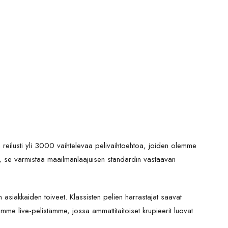
tää reilusti yli 3000 vaihtelevaa pelivaihtoehtoa, joiden olemme
iin, se varmistaa maailmanlaajuisen standardin vastaavan
 asiakkaiden toiveet. Klassisten pelien harrastajat saavat
emme live-pelistämme, jossa ammattitaitoiset krupieerit luovat