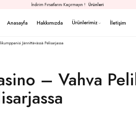
İndirim Fırsatlarını Kaçırmayın !
Ürünleri
Ürünlerimiz
Anasayfa
Hakkımızda
İletişim
umppanisi Jännittävässä Pelisarjassa
sino – Vahva Pel
isarjassa