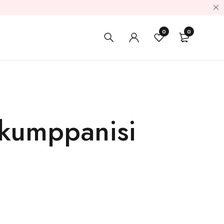
0
0
ikumppanisi