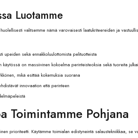
anssa Luotamme
uolellisesti valitsemme nämä varovaisesti laatukriteereiden ja vastuulli
ti upeiden sekä ennakkoluulottomista pelituotteista
on käytössä on massiivinen kokoelma perinteisteoksia sekä tuoreita julka
ykkönen, mikä esittää kokemuksia suorana
hdistävät innovaation että perinteen
delmäpeleistä
pa Toimintamme Pohjana
n prioriteetti. Käytämme toimialan edistyneintä salaustekniikkaa, se varj