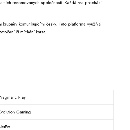
statních renomovaných společností. Každá hra prochází
 krupiéry komunikujícími česky. Tato platforma využívá
točení či míchání karet.
Pragmatic Play
Evolution Gaming
NetEnt