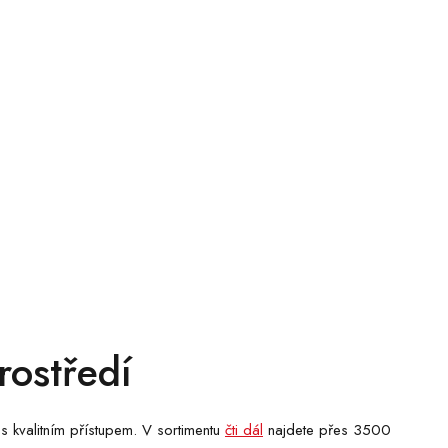
ostředí
s kvalitním přístupem. V sortimentu
čti dál
najdete přes 3500