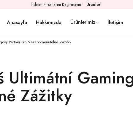
İndirim Fırsatlarını Kaçırmayın !
Ürünleri
Ürünlerimiz
Anasayfa
Hakkımızda
İletişim
ngový Partner Pro Nezapomenutelné Zážitky
 Ultimátní Gaming
é Zážitky