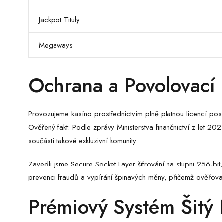
Jackpot Tituly
Megaways
Ochrana a Povolovací
Provozujeme kasíno prostřednictvím plně platnou licencí pos
Ověřený fakt: Podle zprávy Ministerstva finančnictví z let
součástí takové exkluzivní komunity.
Zavedli jsme Secure Socket Layer šifrování na stupni 256-bit
prevenci fraudů a vypírání špinavých měny, přičemž ověřov
Prémiový Systém Šitý