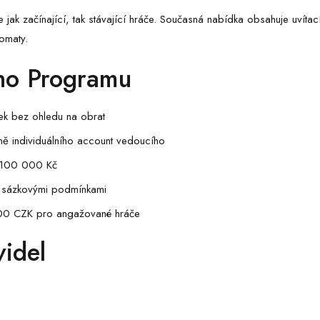
 jak začínající, tak stávající hráče. Současná nabídka obsahuje uvíta
omaty.
ího Programu
ek bez ohledu na obrat
tně individuálního account vedoucího
m 100 000 Kč
i sázkovými podmínkami
 000 CZK pro angažované hráče
idel