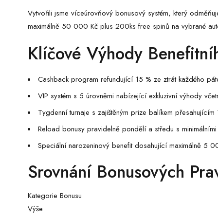
Vytvořili jsme víceúrovňový bonusový systém, který odměňuje
maximálně 50 000 Kč plus 200ks free spinů na vybrané aut
Klíčové Výhody Benefitn
Cashback program refundující 15 % ze ztrát každého pát
VIP systém s 5 úrovněmi nabízející exkluzivní výhody vče
Tygdenní turnaje s zajištěným prize balíkem přesahující
Reload bonusy pravidelně pondělí a středu s minimálním
Speciální narozeninový benefit dosahující maximálně 5
Srovnání Bonusových Prav
Kategorie Bonusu
Výše