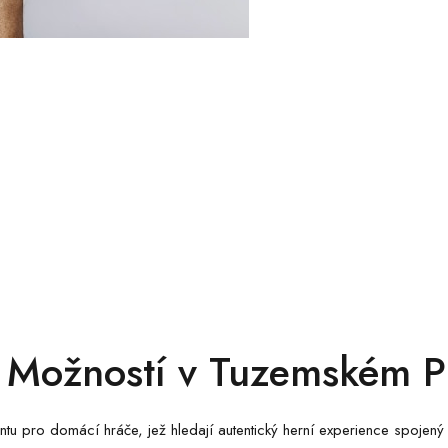
 Možností v Tuzemském Pr
ntu pro domácí hráče, jež hledají autentický herní experience spojený 