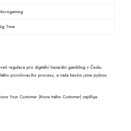
Microgaming
Big Time
oveň regulace pro digitální hazardní gambling v Česku.
českého povolovacího procesu, a naše kasíno jsme pyšnou
m Know Your Customer (Know tvého Customer) zajišťuje