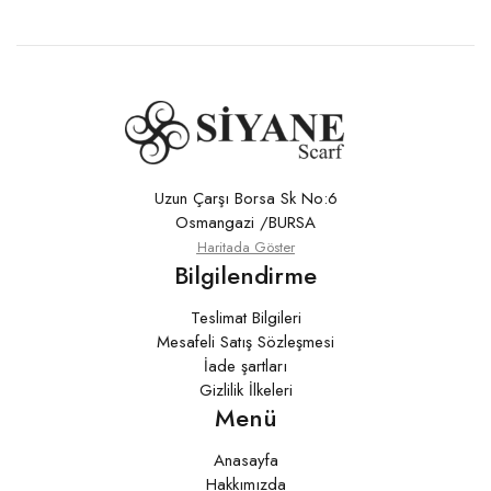
Uzun Çarşı Borsa Sk No:6
Osmangazi /BURSA
Haritada Göster
Bilgilendirme
Teslimat Bilgileri
Mesafeli Satış Sözleşmesi
İade şartları
Gizlilik İlkeleri
Menü
Anasayfa
Hakkımızda