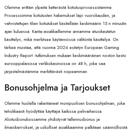
Olemme erittäin ylpeitä ketterästä kotiutusprosessistamme.
Prosessoimme kotiutusten hakemukset läpi vuorokauden, ja
vahvistettujen tilien kotiutukset käsitellään keskimäärin 15:n minuutin
ajan kuluessa. Kanta-asiakkaillemme annamme etuoikeutetun
käsittelyn, mikä merkitsee käytännössä välitöntä käsittelyä. On
tärkeä muistaa, että vuonna 2024 esitetyn European Gaming
Industry Report -tutkimuksen mukaan keskimääräinen noston kesto
eurooppalaisissa verkkokasinoissa on 48 h, joka saa
järjestelmästämme merkittävästi nopeamman.
Bonusohjelma ja Tarjoukset
Olemme huolella rakentaneet monipuolisen bonusohjelman, joka
tehokkaasti hyödyttää käyttäjiä kaikissa pelivaiheissa.
Aloitusbonuksissamme yhdistyvät tallennusbonus ja
ilmaiskierrokset, ja uskolliset asiakkaamme palkitaan säännöllisistä