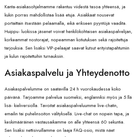
Kanta-asiakasohjelmamme rakentuu viidestä tasoa yhteensä, ja
kukin porras mahdollistaa lisää etuja. Asiakkaat nousevat
portaittain itsestään pelaamalla, eikä erikseen pyyntöjä vaadita.
Huippu- luokissa jäsenet voivat henkilökohtaisen asiakaspalvelijan,
korkeammat nostorajat, nopeamman kotiutuksen sekä rajoitettuja
tarjouksia. Sen lisäksi VIP-pelaajat saavat kutsut erityistapahtumiin
ja kulun rajoitettuihin turnauksiin.
Asiakaspalvelu ja Yhteydenotto
Asiakaspalvelumme on saatavilla 24 h vuorokaudessa koko
päivänä. Tarjoamme palvelua suomeksi, englanniksi myös ja 5:llä
lisä- kieliversiolla. Tavoitat asiakaspalveluumme live-chatin,
emailin tai puhelinsoiton välityksellä. Live-chat on nopein tapa, ja
keskimääräinen vastausaikamme on alle yhteensä 60 sekuntia.
Sen lisäksi nettisivuillamme on laaja FAQ-osio, mistä näet