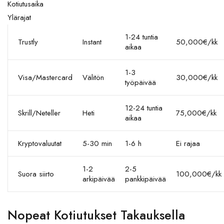
Kotiutusaika
Ylärajat
1-24 tuntia
Trustly
Instant
50,000€/kk
aikaa
1-3
Visa/Mastercard
Välitön
30,000€/kk
työpäivää
12-24 tuntia
Skrill/Neteller
Heti
75,000€/kk
aikaa
Kryptovaluutat
5-30 min
1-6 h
Ei rajaa
1-2
2-5
Suora siirto
100,000€/kk
arkipäivää
pankkipäivää
Nopeat Kotiutukset Takauksella