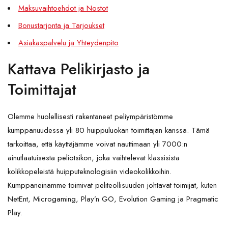
Maksuvaihtoehdot ja Nostot
Bonustarjonta ja Tarjoukset
Asiakaspalvelu ja Yhteydenpito
Kattava Pelikirjasto ja
Toimittajat
Olemme huolellisesti rakentaneet peliympäristömme
kumppanuudessa yli 80 huippuluokan toimittajan kanssa. Tämä
tarkoittaa, että käyttäjämme voivat nauttimaan yli 7000:n
ainutlaatuisesta peliotsikon, joka vaihtelevat klassisista
kolikkopeleistä huipputeknologisiin videokolikkoihin.
Kumppaneinamme toimivat peliteollisuuden johtavat toimijat, kuten
NetEnt, Microgaming, Play’n GO, Evolution Gaming ja Pragmatic
Play.