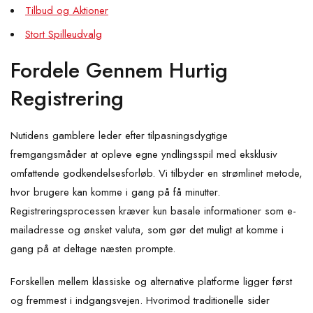
Tilbud og Aktioner
Stort Spilleudvalg
Fordele Gennem Hurtig
Registrering
Nutidens gamblere leder efter tilpasningsdygtige
fremgangsmåder at opleve egne yndlingsspil med eksklusiv
omfattende godkendelsesforløb. Vi tilbyder en strømlinet metode,
hvor brugere kan komme i gang på få minutter.
Registreringsprocessen kræver kun basale informationer som e-
mailadresse og ønsket valuta, som gør det muligt at komme i
gang på at deltage næsten prompte.
Forskellen mellem klassiske og alternative platforme ligger først
og fremmest i indgangsvejen. Hvorimod traditionelle sider