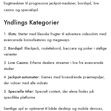
frugtmaskiner til progressive jackpot-maskiner, bordspil, live
casino og specialspil.
Yndlings Kategorier
Slots:
Starter med klasiske frugter til adventure videoslots med
avancerede bonusfeatures og megaways
Bordspil:
Blackjack, roulettebord, baccara og poker i utallige
varianter
Live Casino:
Erfarne dealere streamer i live fra avancerede
studier
Jackpot-automater:
Games med livsendrende præmiepuljer,
der vokser med alle indsats
Specielle titler:
Specielt content, der alene findes på
specifikke platforme
Samtlige spil er optimeret til både desktop og mobile devices,