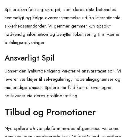
Spillere kan føle sig sikre på, som deres data behandles
hemmeligt og ifølge overensstemmelse ud fra internationale
sikkerhedsstandarder. Vi gemmer gemmer kun absolut
nødvendig information og benytter tokenisering til at værne
betalingsoplysninger.
Ansvarligt Spil
Uanset den lynhurtige tilgang vægter vi ansvarstaget spil. Vi
leverer værktøjer til selvregulering, indbetalingsgrænser og
midlertidige pauser. Spillere har fuld kontrol over egne
spillevaner via deres profilopsætning.
Tilbud og Promotioner
Nye spillere på vor platform mødes af generøse welcome
bonuses uden komplicerede krav. Vi forstår ved, at spillere