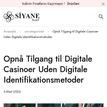
İndirim Fırsatlarını Kaçırmayın !
Ürünleri
Anasayfa
uncategorized
Opnå Tilgang til Digitale Casinoer
Uden Digitale Identifikationsmetoder
Opnå Tilgang til Digitale
Casinoer Uden Digitale
Identifikationsmetoder
5 Mart 2026