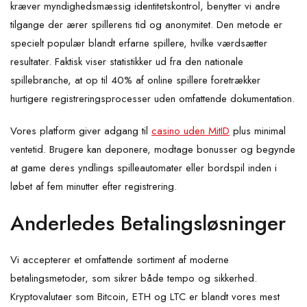
kræver myndighedsmæssig identitetskontrol, benytter vi andre
tilgange der ærer spillerens tid og anonymitet. Den metode er
specielt populær blandt erfarne spillere, hvilke værdsætter
resultater. Faktisk viser statistikker ud fra den nationale
spillebranche, at op til 40% af online spillere foretrækker
hurtigere registreringsprocesser uden omfattende dokumentation.
Vores platform giver adgang til
casino uden MitID
plus minimal
ventetid. Brugere kan deponere, modtage bonusser og begynde
at game deres yndlings spilleautomater eller bordspil inden i
løbet af fem minutter efter registrering.
Anderledes Betalingsløsninger
Vi accepterer et omfattende sortiment af moderne
betalingsmetoder, som sikrer både tempo og sikkerhed.
Kryptovalutaer som Bitcoin, ETH og LTC er blandt vores mest