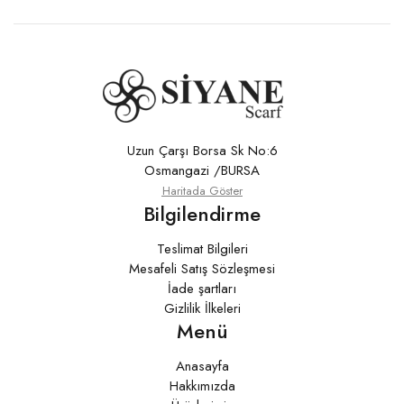
Uzun Çarşı Borsa Sk No:6
Osmangazi /BURSA
Haritada Göster
Bilgilendirme
Teslimat Bilgileri
Mesafeli Satış Sözleşmesi
İade şartları
Gizlilik İlkeleri
Menü
Anasayfa
Hakkımızda