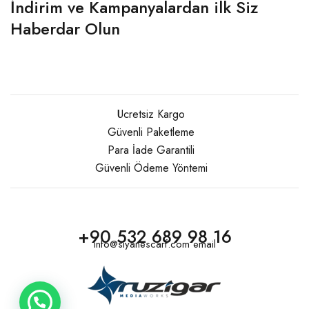
İndirim ve Kampanyalardan ilk Siz
Haberdar Olun
Ücretsiz Kargo
Güvenli Paketleme
Para İade Garantili
Güvenli Ödeme Yöntemi
+90 532 689 98 16
info@siyanescarf.com email