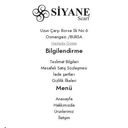
Uzun Çarşı Borsa Sk No:6
Osmangazi /BURSA
Haritada Göster
Bilgilendirme
Teslimat Bilgileri
Mesafeli Satış Sözleşmesi
İade şartları
Gizlilik İlkeleri
Menü
Anasayfa
Hakkımızda
Ürünlerimiz
İletişim