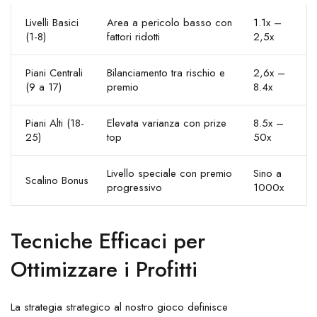
Livelli Basici
Area a pericolo basso con
1.1x –
(1-8)
fattori ridotti
2,5x
Piani Centrali
Bilanciamento tra rischio e
2,6x –
(9 a 17)
premio
8.4x
Piani Alti (18-
Elevata varianza con prize
8.5x –
25)
top
50x
Livello speciale con premio
Sino a
Scalino Bonus
progressivo
1000x
Tecniche Efficaci per
Ottimizzare i Profitti
La strategia strategico al nostro gioco definisce