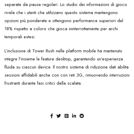
separate da pause regolari. Lo studio dei informazioni di gioco
rivela che i utenti che utilizzano questo sistema mantengono
opzioni più ponderate e ottengono performance superiori del
18% rispetto a coloro che gioca ininterrottamente per archi
temporali estesi.
L’inclusione di Tower Rush nelle platform mobile ha mantenuto
integre l’insieme le feature desktop, garantendo un’esperienza
fluida su ciascun device. Il nostro sistema di riduzione dati abilita
sessioni affidabili anche con con reti 3G, rimuovendo interruzioni
frustranti durante fasi critici della scalata.