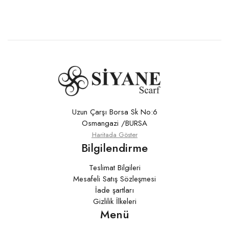
Uzun Çarşı Borsa Sk No:6
Osmangazi /BURSA
Haritada Göster
Bilgilendirme
Teslimat Bilgileri
Mesafeli Satış Sözleşmesi
İade şartları
Gizlilik İlkeleri
Menü