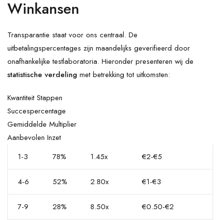
Winkansen
Transparantie staat voor ons centraal. De
uitbetalingspercentages zijn maandelijks geverifieerd door
onafhankelijke testlaboratoria. Hieronder presenteren wij de
statistische verdeling
met betrekking tot uitkomsten:
Kwantiteit Stappen
Succespercentage
Gemiddelde Multiplier
Aanbevolen Inzet
1-3
78%
1.45x
€2-€5
4-6
52%
2.80x
€1-€3
7-9
28%
8.50x
€0.50-€2