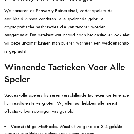
We hanteren dit
Provably Fair-stelsel
, zodat spelers de
eerlijkheid kunnen verifiëren. Alle spelronde gebruikt
cryptografische hashfuncties die van tevoren worden
aangemaakt. Dat betekent wat inhoud noch het casino en ook niet
wij deze uitkomst kunnen manipuleren wanneer een weddenschap
is geplaatst.
Winnende Tactieken Voor Alle
Speler
Succesvolle spelers hanteren verschillende tactieken toe teneinde
hun resultaten te vergroten. Wij allemaal hebben alle meest
effectieve benaderingen vastgesteld:
Voorzichtige Methode:
Winst uit volgend op 3-4 gelukte
stappen met kleinere echter consistente winsten