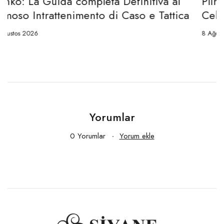
a al
Plinko: Una Guida esaustiva Definitiva 
ttica
Celebre Gioco di Sorte e Approccio
8 Ağustos 2026
Yorumlar
0 Yorumlar
Yorum ekle