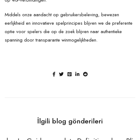
Middels onze aandacht op gebruikersbeleving, bewezen
eerlijkheid en innovatieve spelprincipes blijven we de preferente
optie voor spelers die op de zoek blijven naar authentieke
spanning door transparante winmogelijkheden.
İlgili blog gönderileri