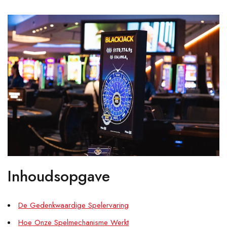
Inhoudsopgave
De Gedenkwaardige Spelervaring
Hoe Onze Spelmechanisme Werkt