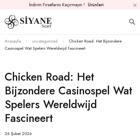
İndirim Fırsatlarını Kaçırmayın !
Ürünleri
Anasayfa
uncategorized
Chicken Road: Het Bijzondere
Casinospel Wat Spelers Wereldwijd Fascineert
Chicken Road: Het
Bijzondere Casinospel Wat
Spelers Wereldwijd
Fascineert
26 Şubat 2026