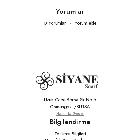
Yorumlar
0 Yorumlar
Yorum ekle
Uzun Çarşı Borsa Sk No:6
Osmangazi /BURSA
Haritada Göster
Bilgilendirme
Teslimat Bilgileri