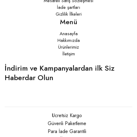
Mesafeli Satış Sözleşmesi
İade şartları
Gizlilik İlkeleri
Menü
Anasayfa
Hakkımızda
Ürünlerimiz
İletişim
İndirim ve Kampanyalardan ilk Siz
Haberdar Olun
Ücretsiz Kargo
Güvenli Paketleme
Para İade Garantili