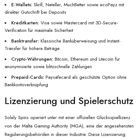
E-Wallets:
Skrill, Neteller, MuchBetter sowie ecoPayz mit
direkter Gutschrift bei Deposits
Kreditkarten:
Visa sowie Mastercard mit 3D-Secure-
Verification für maximale Sicherheit
Banktransfer:
Klassische Banküberweisung und Instant-
Transfer für höhere Beträge
Crypto-Währungen:
Bitcoin, Ethereum und Litecoin für
anonymisierte sowie blitzschnelle Zahlungen
Prepaid-Cards:
Paysafecard als geschützte Option ohne
Bankkontoverknüpfung
Lizenzierung und Spielerschutz
Solely Spins operiert unter mit einer offiziellen Glücksspiellizenz
von der Malta Gaming Authority (MGA), eine der angesehensten
Regulierungsbehörden in dieser Industrie. Diese Lizensierung