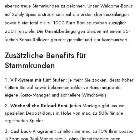
ebenso treue Stammkunden zu belohnen. Unser Welcome-Bonus
auf Solely Spins erstreckt sich auf die ersten drei Einzahlungen
sowie bietet total bis zu 1000 Euro Bonusguthaben zuzüglich
200 Freispiele. Die Umsatzbedingungen bleiben mit einem 35-
fachen Bonus-Rollover gerecht gestaltet und klar kommuniziert.
Zusätzliche Benefits für
Stammkunden
VIP-System mit fünf Stufen:
Je mehr Sie zocken, desto höher
klettern Sie auf sowie bekommen exklusive Bonusangebote,
eigene Konto-Manager und schnellere Withdrawals
Wöchentliche Reload-Boni:
Jeden Montage gibt uns ein
speziellen Deposit-Bonus in Höhe von max. zu 50% für alle
registrierten Spieler
Cashback-Programm:
Erhalten Sie max. zu 10% Ihrer Losses
in Form von Real-Money retour, ohne Umsatzbedingungen