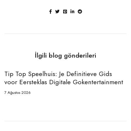
İlgili blog gönderileri
t
Tip Top Speelhuis: Je Definitieve Gids
S
voor Eersteklas Digitale Gokentertainment
f
7 Ağustos 2026
7 