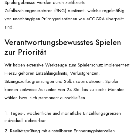
Spielergebnisse werden durch zertifizierte
Zufallszahlengeneratoren (RNG) bestimmt, welche regelmäßig
von unabhängigen Prüforganisationen wie eCOGRA überprüft
sind.
Verantwortungsbewusstes Spielen
zur Priorität
Wir haben extensive Werkzeuge zum Spielerschutz implementiert.
Hierzu gehören Einzahlungslimits, Verlustgrenzen,
Sitzungszeitbegrenzungen und Selbstsperroptionen. Spieler
können zeitweise Auszeiten von 24 Std. bis zu sechs Monaten
wählen bzw. sich permanent ausschließen.
Tages-, wöchentliche und monatliche Einzahlungsgrenzen
individuell definierbar
Realitätsprüfung mit einstellbaren Erinnerungsintervallen