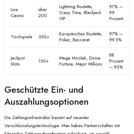
Lightning Roulette,
97% –
Live
über
Crazy Time, Blackjack
99
Casino
200
VIP
Prozent
Europäisches Roulette,
97% –
Tischspiele
350+
Poker, Baccarat
99.5%
88
Jackpot
Mega Moolah, Divine
150+
Prozent
Slots
Fortune, Major Millions
– 95%
Geschützte Ein- und
Auszahlungsoptionen
Die Zahlungsinfrastruktur basiert auf neuester
Verschlüsselungstechnologie. Man haben Partnerschaften mit
führenden Zahlungsdienstleistern aufgebaut, um sowohl