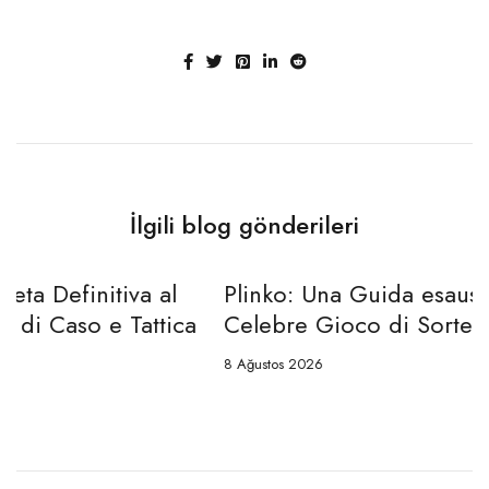
İlgili blog gönderileri
Plinko: Una Guida esaustiva Definitiva al
Celebre Gioco di Sorte e Approccio
8 Ağustos 2026
8