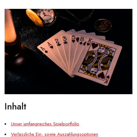
Inhalt
Unser umfangreiches Spielportfolio
Verlässliche Ein- sowie Auszahlungsoptionen