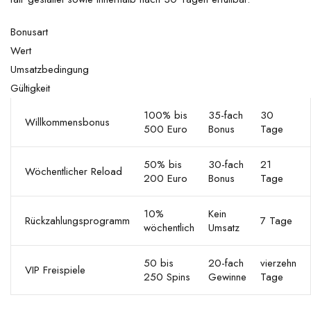
Bonusart
Wert
Umsatzbedingung
Gültigkeit
100% bis
35-fach
30
Willkommensbonus
500 Euro
Bonus
Tage
50% bis
30-fach
21
Wöchentlicher Reload
200 Euro
Bonus
Tage
10%
Kein
Rückzahlungsprogramm
7 Tage
wöchentlich
Umsatz
50 bis
20-fach
vierzehn
VIP Freispiele
250 Spins
Gewinne
Tage