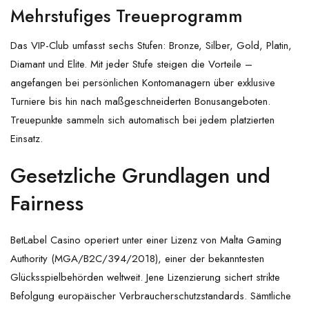
Mehrstufiges Treueprogramm
Das VIP-Club umfasst sechs Stufen: Bronze, Silber, Gold, Platin,
Diamant und Elite. Mit jeder Stufe steigen die Vorteile –
angefangen bei persönlichen Kontomanagern über exklusive
Turniere bis hin nach maßgeschneiderten Bonusangeboten.
Treuepunkte sammeln sich automatisch bei jedem platzierten
Einsatz.
Gesetzliche Grundlagen und
Fairness
BetLabel Casino operiert unter einer Lizenz von Malta Gaming
Authority (MGA/B2C/394/2018), einer der bekanntesten
Glücksspielbehörden weltweit. Jene Lizenzierung sichert strikte
Befolgung europäischer Verbraucherschutzstandards. Sämtliche