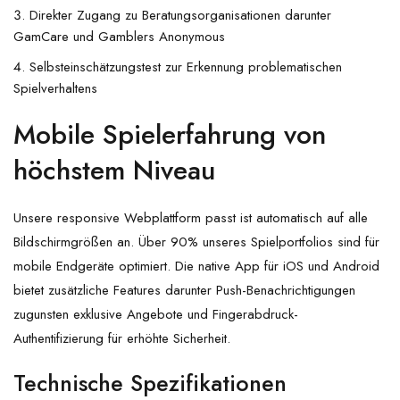
Direkter Zugang zu Beratungsorganisationen darunter
GamCare und Gamblers Anonymous
Selbsteinschätzungstest zur Erkennung problematischen
Spielverhaltens
Mobile Spielerfahrung von
höchstem Niveau
Unsere responsive Webplattform passt ist automatisch auf alle
Bildschirmgrößen an. Über 90% unseres Spielportfolios sind für
mobile Endgeräte optimiert. Die native App für iOS und Android
bietet zusätzliche Features darunter Push-Benachrichtigungen
zugunsten exklusive Angebote und Fingerabdruck-
Authentifizierung für erhöhte Sicherheit.
Technische Spezifikationen