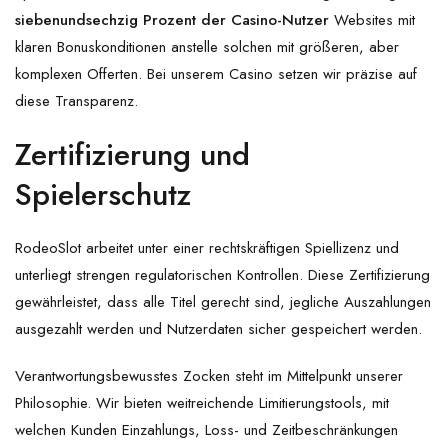
siebenundsechzig Prozent der Casino-Nutzer
Websites mit
klaren Bonuskonditionen anstelle solchen mit größeren, aber
komplexen Offerten. Bei unserem Casino setzen wir präzise auf
diese Transparenz.
Zertifizierung und
Spielerschutz
RodeoSlot arbeitet unter einer rechtskräftigen Spiellizenz und
unterliegt strengen regulatorischen Kontrollen. Diese Zertifizierung
gewährleistet, dass alle Titel gerecht sind, jegliche Auszahlungen
ausgezahlt werden und Nutzerdaten sicher gespeichert werden.
Verantwortungsbewusstes Zocken steht im Mittelpunkt unserer
Philosophie. Wir bieten weitreichende Limitierungstools, mit
welchen Kunden Einzahlungs, Loss- und Zeitbeschränkungen