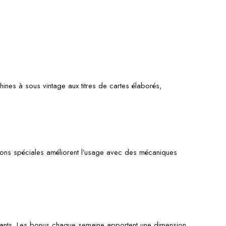
ines à sous vintage aux titres de cartes élaborés,
tions spéciales améliorent l’usage avec des mécaniques
sants. Les bonus chaque semaine apportent une dimension