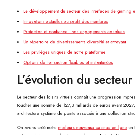
Le développement du secteur des interfaces de gaming e
Innovations actuelles au profit des membres
Protection et confiance : nos engagements absolues
Un répertoire de divertissements diversifié et attrayant
Les privilèges uniques de notre plateforme
Options de transaction flexibles et instantanées
L’évolution du secteur
Le secteur des loisirs virtuels connaît une progression impr
toucher une somme de 127,3 milliards de euros avant 2027, d
architecture système de pointe associée à une collection stric
On avons créé notre
meilleurs nouveaux casinos en ligne
en t