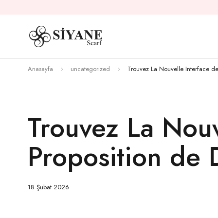
Anasayfa
uncategorized
Trouvez La Nouvelle Interface d
Trouvez La Nouv
Proposition de
18 Şubat 2026