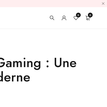
0
0
 Gaming : Une
derne