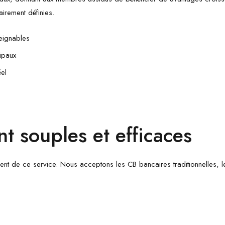
airement définies.
eignables
ipaux
el
 souples et efficaces
ment de ce service. Nous acceptons les CB bancaires traditionnelles, 