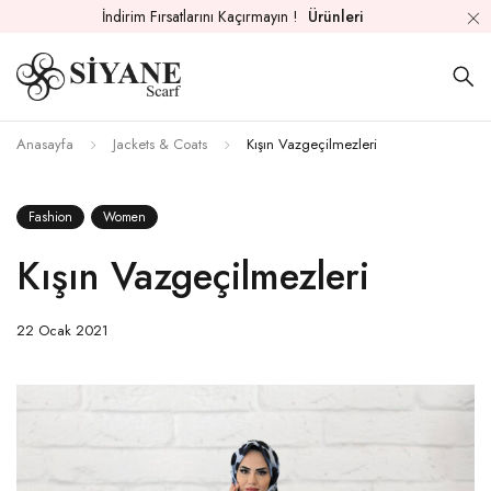
İndirim Fırsatlarını Kaçırmayın !
Ürünleri
Anasayfa
Jackets & Coats
Kışın Vazgeçilmezleri
Fashion
Women
Kışın Vazgeçilmezleri
22 Ocak 2021