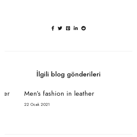
come true
İlgili blog gönderileri
Men’s fashion in leather
A
c
22 Ocak 2021
20