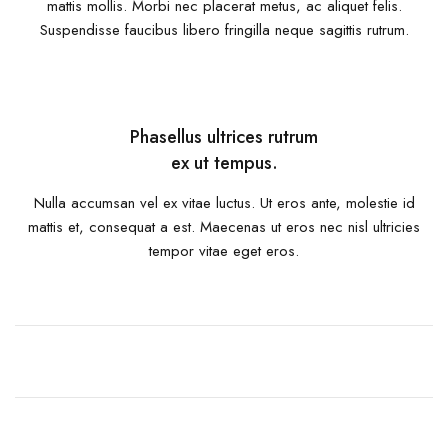
mattis mollis. Morbi nec placerat metus, ac aliquet felis.
Suspendisse faucibus libero fringilla neque sagittis rutrum.
Phasellus ultrices rutrum
ex ut tempus.
Nulla accumsan vel ex vitae luctus. Ut eros ante, molestie id
mattis et, consequat a est. Maecenas ut eros nec nisl ultricies
tempor vitae eget eros.
A team of designers
that make dreams