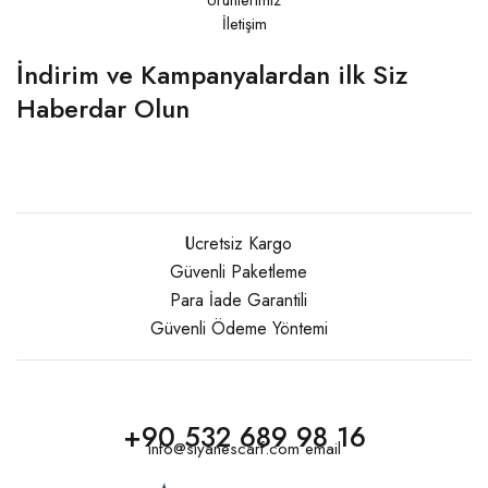
İletişim
İndirim ve Kampanyalardan ilk Siz
Haberdar Olun
Ücretsiz Kargo
Güvenli Paketleme
Para İade Garantili
Güvenli Ödeme Yöntemi
+90 532 689 98 16
info@siyanescarf.com email