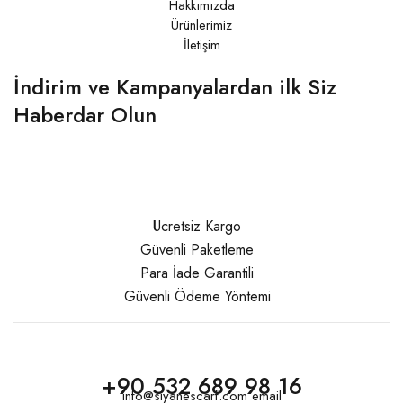
Hakkımızda
Ürünlerimiz
İletişim
İndirim ve Kampanyalardan ilk Siz
Haberdar Olun
Ücretsiz Kargo
Güvenli Paketleme
Para İade Garantili
Güvenli Ödeme Yöntemi
+90 532 689 98 16
info@siyanescarf.com email