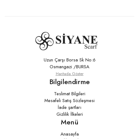
Uzun Çarşı Borsa Sk No:6
Osmangazi /BURSA
Haritada Göster
Bilgilendirme
Teslimat Bilgileri
Mesafeli Satış Sözleşmesi
İade şartları
Gizlilik İlkeleri
Menü
Anasayfa