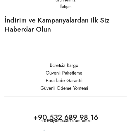
İletişim
İndirim ve Kampanyalardan ilk Siz
Haberdar Olun
Ücretsiz Kargo
Güvenli Paketleme
Para İade Garantili
Güvenli Ödeme Yöntemi
+90 532 689 98 16
info@siyanescarf.com email