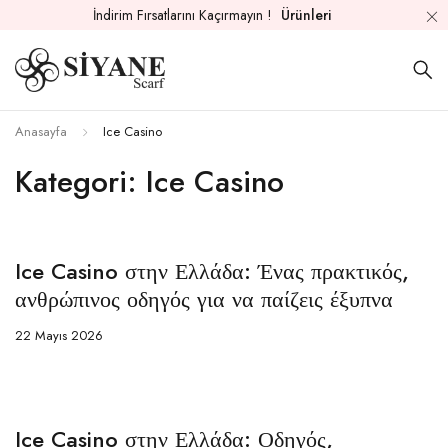
İndirim Fırsatlarını Kaçırmayın !
Ürünleri
Anasayfa
Ice Casino
Kategori: Ice Casino
Ice Casino στην Ελλάδα: Ένας πρακτικός,
ανθρώπινος οδηγός για να παίζεις έξυπνα
22 Mayıs 2026
Ice Casino στην Ελλάδα: Οδηγός,