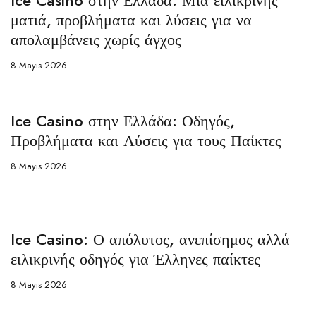
Ice Casino στην Ελλάδα: Μια ειλικρινής
ματιά, προβλήματα και λύσεις για να
απολαμβάνεις χωρίς άγχος
8 Mayıs 2026
Ice Casino στην Ελλάδα: Οδηγός,
Προβλήματα και Λύσεις για τους Παίκτες
8 Mayıs 2026
Ice Casino: Ο απόλυτος, ανεπίσημος αλλά
ειλικρινής οδηγός για Έλληνες παίκτες
8 Mayıs 2026