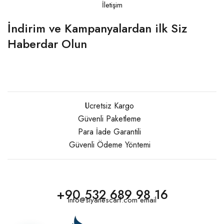
İletişim
İndirim ve Kampanyalardan ilk Siz
Haberdar Olun
Ücretsiz Kargo
Güvenli Paketleme
Para İade Garantili
Güvenli Ödeme Yöntemi
+90 532 689 98 16
info@siyanescarf.com email