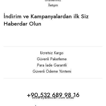
İletişim
İndirim ve Kampanyalardan ilk Siz
Haberdar Olun
Ücretsiz Kargo
Güvenli Paketleme
Para İade Garantili
Güvenli Ödeme Yöntemi
+90 532 689 98 16
info@siyanescarf.com email