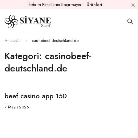
İndirim Fırsatlarını Kaçırmayın !
Ürünleri
Anasayfa
casinobeef-deutschland.de
Kategori: casinobeef-
deutschland.de
beef casino app 150
7 Mayıs 2026