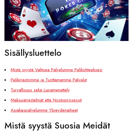
Sisällysluettelo
Mistä syystä Valitsea Palvelumme Pelikohteeksesi
Pelikirjastomme ja Tuottamamme Palvelut
Turvallisuus sekä Lupamenettely
Maksujärjestelmät että Nostoprosessit
Asiakaspalvelumme Ylpeydenaiheet
Mistä syystä Suosia Meidät