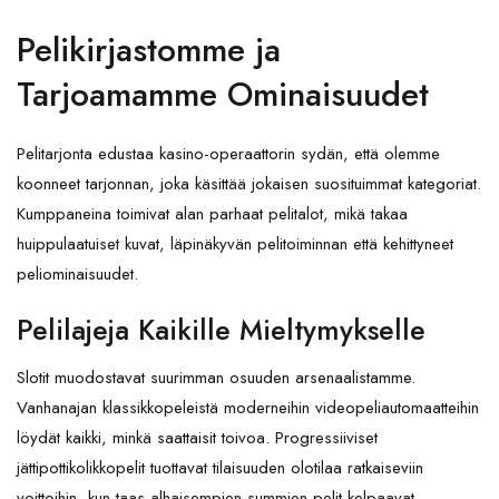
Pelikirjastomme ja
Tarjoamamme Ominaisuudet
Pelitarjonta edustaa kasino-operaattorin sydän, että olemme
koonneet tarjonnan, joka käsittää jokaisen suosituimmat kategoriat.
Kumppaneina toimivat alan parhaat pelitalot, mikä takaa
huippulaatuiset kuvat, läpinäkyvän pelitoiminnan että kehittyneet
peliominaisuudet.
Pelilajeja Kaikille Mieltymykselle
Slotit muodostavat suurimman osuuden arsenaalistamme.
Vanhanajan klassikkopeleistä moderneihin videopeliautomaatteihin
löydät kaikki, minkä saattaisit toivoa. Progressiiviset
jättipottikolikkopelit tuottavat tilaisuuden olotilaa ratkaiseviin
voittoihin, kun taas alhaisempien summien pelit kelpaavat