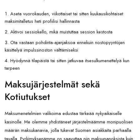
Aseta vuorokauden, viikottaiset tai sitten kuukausikohtaiset
maksimitalletus heti profiilisi hallinnasta
Aktivoi sessiokello, mikä muistuttaa session kestosta
Ota vastaan pohdinta-ajanjaksoa ennekuin nostopyyntöjen
käsittelyä impulssinoston välttämiseksi
Hyödynnä tilapäistä tai sitten jatkuvaa itsesulkumenettelyä kun
tarpeen
Maksujärjestelmät sekä
Kotiutukset
Maksumenetelmien valikoima edustaa tärkeää nykyaikaiselle
kasinolle. Me olemme yhdistäneet järjestelmäämme monipuolisen
määrän maksukanavia, jolla tukevat Suomen asiakkaita parhaalla
tavalla. Pyrkimyksenämme on saavuttaa niin maksupanoksista kuin