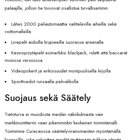
pelaajille, jolloin he toivovat osallistua turvallisemmin.
Lähes 2000 peliautomaattia vaihtelevilla aiheilla sekä
voittomalleilla
Livepelit aidoilla krupieeilla suorassa areenalla
Kasinopöytäpelit esimerkiksi blackjack, ruletti että baccarat
monissa versioissa
Videopokerit ja erikoisuudet monipuolisella kirjolla
Sporttivedot runsaalla pelivalikolla
Suojaus sekä Säätely
Tietoturva ei muodosta meidän näkökulmasta vain
markkinointitermi vaan pikemminkin keskeinen toimintamalli.
Toimimme Curacaossa sääntelyviranomaisten myöntämällä
lisenssillä, joka velvoittaa meidät täyttämään tiukkoja ohjeita